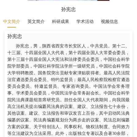
孙宪忠
中文简介
英文简介
科研成果
学术活动
视频信息
孙宪忠
孙宪忠，男，陕西省西安市长安区人，中共党员。第十二、
十三届、十四届全国人大代表，第十四届全国人大常委会委员，
第十三届十四届全国人大宪法和法律委员会委员，中国社会科学
院学部委员，中国社科学院法学所一级研究员，中国社会科学院
大学特聘教授。国务院突出贡献专家津贴获得者。最高人民法院
法官遴选委员会委员、特约监督员；最高人民检察院检察官遴选
委员会委员、特邀监督员、专家咨询委员。中国法学会常务理
事、学术委员会委员，中国民法学会常务副会长。中国社会科学
院民法典课题组首席研究员。担任全国人大代表期间，向我国最
高立法机关提出编纂民法典的议案、建议、立法报告七十余份，
其他议案、建议、立法报告和审议发言上百份，其中启动民法典
编纂的议案、民法典编纂规划分为两步走的议案、民法总则编纂
方案的议案、关于特别法人、民事权利、物权法制度、合同效力
等立法建议为立法采用。此外，出版独立专著以及合著30余部，