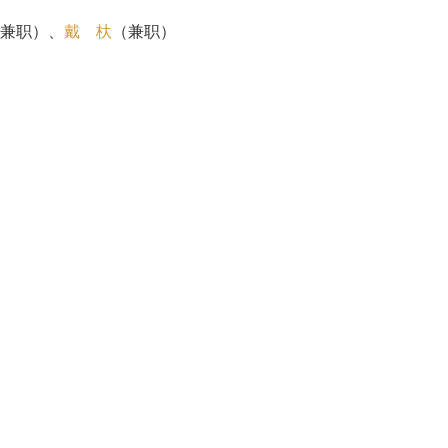
兼职）、
戴 杕
（兼职）