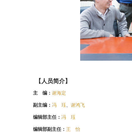
【人员简介】
主 编：
谢海定
副主编：
冯 珏
、
谢鸿飞
编辑部主任：
冯 珏
编辑部副主任：
王 怡