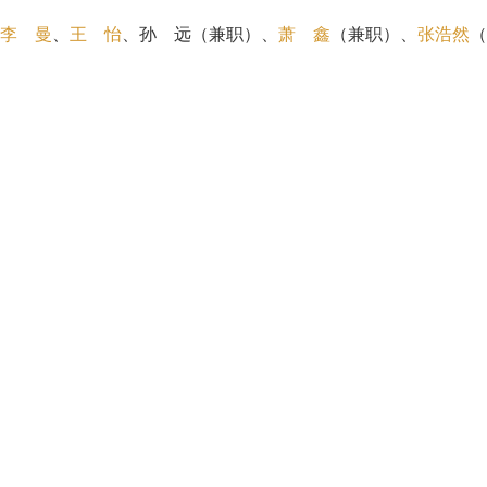
李 曼
、
王 怡
、孙 远（兼职）、
萧 鑫
（兼职）、
张浩然
（