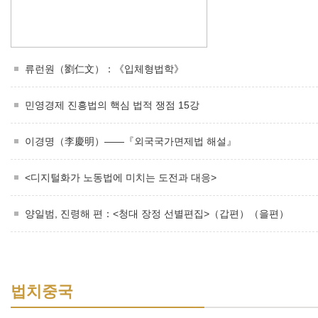
류런원（劉仁文）：《입체형법학》
민영경제 진흥법의 핵심 법적 쟁점 15강
이경명（李慶明）——『외국국가면제법 해설』
<디지털화가 노동법에 미치는 도전과 대응>
양일범, 진령해 편：<청대 장정 선별편집>（갑편）（을편）
법치중국