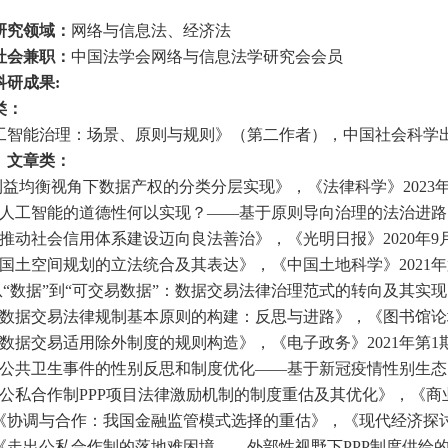
研究领域：
网络与信息法、经济法
社会兼职：
中国法学会网络与信息法学研究会会员
科研成果:
类：
工智能治理：场景、原则与规则》（第二作者），中国社会科学出版
、文章类：
《利益均衡视角下数据产权的分类分层实现》，《法律科学》2023
《人工智能的道德性何以实现？——基于原则导向治理的法治进路》
《推动社会信用体系建设迈向良法善治》，《光明日报》2020年9
《国土空间规划的立法统合及其表达》，《中国土地科学》2021年
《从“数据”到“可交易数据”：数据交易法律治理范式的转向及其实现
《数据交易法律规制基本原则的构建：反思与进路》，《图书馆论坛
《数据交易适用除外制度的规则构造》，《电子政务》2021年第1
《公共卫生事件的性别反思和制度优化——基于新冠疫情性别生态的
《公私合作制PPP项目法律激励机制的制度重估及其优化》，《商业
．《协调与合作：我国金融监管模式选择的重估》，《现代经济探讨》
．《走出公私合作制的落地难困境——外部性视野下PPP制度供给的