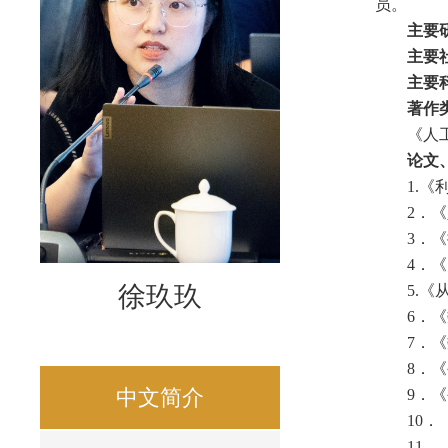
员。
主要
主要
主要
著作
《人
论文
1.
2．
3．
4．
徐玖玖
5.
6．
7．
8．
中文简介
9．
10
11