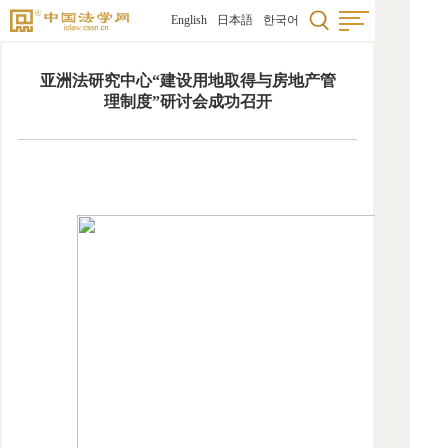
English
日本語
한국어
首页
亚洲法研究中心“建设用地取得与房地产管
法学
理制度”研讨会成功召开
国际
研究
科研
学术
法学
法学
图书