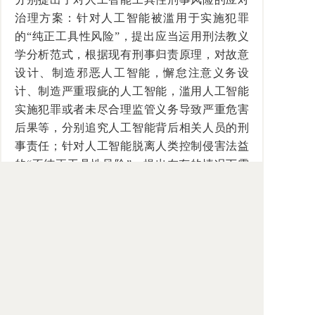
治理方案：针对人工智能被滥用于实施犯罪
的“纯正工具性风险”，提出应当运用刑法教义
学分析范式，根据现有刑事归责原理，对故意
设计、制造邪恶人工智能，懈怠注意义务设
计、制造严重瑕疵的人工智能，滥用人工智能
实施犯罪或者未尽合理监管义务导致严重危害
后果等，分别追究人工智能背后相关人员的刑
事责任；针对人工智能脱离人类控制侵害法益
的“不纯正工具性风险”，提出在有的情况下需
要借鉴“科技社会防卫论”，运用保安处分予以
应对，但在另一些情况下则可以援引“容许性危
险”作为法理依据来排除刑事归责，通过商业保
险等社会性风险分摊机制予以应对，以期尽量
为人工智能技术的发展预留必要的法律空间。
本文摘自作者给《人工智能刑事风险治理