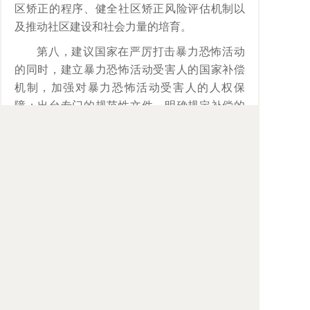
区矫正的程序、健全社区矫正风险评估机制以
及推动社区建设和社会力量的培育。
第八，建议国家在严厉打击暴力恐怖活动
的同时，建立暴力恐怖活动受害人的国家补偿
机制，加强对暴力恐怖活动受害人的人权保
障；出台专门的规范性文件，明确规定补偿的
对象、补偿责任的承担主体、补偿的标准、补
偿资金的来源等问题。
司法改革正在进行，加强司法人权保障永
无止境。我们将一如既往，勇于担当，争取为
法治中国建设作出更大的贡献！