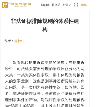
English
日本語
한국어
非法证据排除规则的体系性建
构
作者：
熊秋红
随着现代刑事诉讼制度的发展，在刑事诉
讼中，司法机关需要处理的争议日益分化为两
大类：一类为实体性争议，集中体现为对被告
人的定罪量刑，这也是刑事诉讼所要解决的焦
点问题；另一类则为程序性争议，如管辖、回
避、非法证据排除等，是依循正当法律程序处
理刑事案件的产物。对程序性争议的处理被视
为“诉讼中的诉讼”，其中以非法证据排除最为