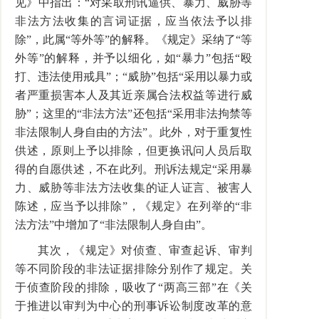
见》中指出：“对采取刑讯逼供、暴力、威胁等
非法方法收集的言词证据，应当依法予以排
除”，此属“等外等”的解释。《规定》采纳了“等
外等”的解释，并予以细化，如“暴力”包括“殴
打、违法使用戒具”；“威胁”包括“采用以暴力或
者严重损害本人及其近亲属合法权益等进行威
胁”；这里的“非法方法”还包括“采用非法拘禁等
非法限制人身自由的方法”。此外，对于重复性
供述，原则上予以排除，但更换讯问人员后取
得的自愿供述，不在此列。刑诉法规定“采用暴
力、威胁等非法方法收集的证人证言、被害人
陈述，应当予以排除”，《规定》在列举的“非
法方法”中增加了“非法限制人身自由”。
其次，《规定》对侦查、审查起诉、审判
等不同阶段的非法证据排除分别作了规定。关
于侦查阶段的排除，吸收了“两高三部”在《关
于推进以审判为中心的刑事诉讼制度改革的意