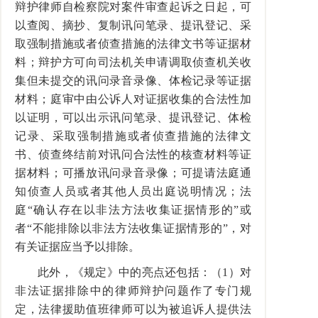
辩护律师自检察院对案件审查起诉之日起，可
以查阅、摘抄、复制讯问笔录、提讯登记、采
取强制措施或者侦查措施的法律文书等证据材
料；辩护方可向司法机关申请调取侦查机关收
集但未提交的讯问录音录像、体检记录等证据
材料；庭审中由公诉人对证据收集的合法性加
以证明，可以出示讯问笔录、提讯登记、体检
记录、采取强制措施或者侦查措施的法律文
书、侦查终结前对讯问合法性的核查材料等证
据材料；可播放讯问录音录像；可提请法庭通
知侦查人员或者其他人员出庭说明情况；法
庭“确认存在以非法方法收集证据情形的”或
者“不能排除以非法方法收集证据情形的”，对
有关证据应当予以排除。
此外，《规定》中的亮点还包括：（1）对
非法证据排除中的律师辩护问题作了专门规
定，法律援助值班律师可以为被追诉人提供法