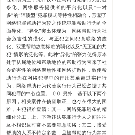
条化、网络服务提供者的平台化以及“一对
多”的“辐辏型”犯罪模式等特性相融合，形塑了
网络犯罪帮助行为较之传统犯罪帮助行为的全
面异化。“异化”突出体现为：网络帮助行为社
会危害性的强化、与正犯之间犯意联络的虚
化、双重帮助故意标准的弱化以及“无正犯的共
犯”情形的泛化等。此种“异化”的张力使得原本
处于从属地位和帮助地位的帮助行为带来了社
会危害性的网络聚焦性和网络扩散性，致使帮
助行为在网络犯罪中的作用甚至超过实行行
为，网络帮助行为代替实行行为已经占据了共
同犯罪的中心位置。〔9〕另外，基于以下两个
原因，相关案件在侦查取证上也存在很大的困
难，主犯很难查清：其一，网络犯罪链条的精
细化分工，上、下游违法犯罪行为人之间往往
互不相识且时常不需要犯意联络；其二，接受
帮助的人系不特定多数，且被帮助的行为常常