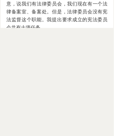
意，说我们有法律委员会，我们现在有一个法
律备案室、备案处。但是，法律委员会没有宪
法监督这个职能。我提出要求成立的宪法委员
会共有十项任务。
有人对将党规党法写进四中全会决定里有
意见，还有学者说：“党法这个提法不太好，法
就是国家的，党法容易引起误会”。我倒是认为
写进去好，党法这个提法也是可以的。在我提
出的关于法治国家的八条标准里，就有一条
是“执政党依法依宪执政”。执政党就是要依宪
执政、依法执政，要管好自己，把自己的制度
建立起来。因此，把党规党法写进四中全会决
定里，对于保证执政党能够依宪依法执政是有
好处的。但是必须明确，党规党法对党外人士
没有约束力，只是对党组织、党员有约束力，
不能说对广大普通公民有约束力。如果说对所
有人都有约束力，这就不太科学。