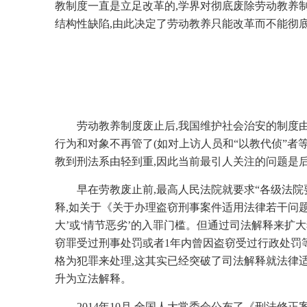
教制度一直是立足改革的,学界对彻底废除劳动教养
结构性缺陷,由此决定了劳动教养只能改革而不能彻
劳动教养制度废止后,我国维护社会治安的制度
行为和对象不再管了(如对上访人员和“以教代侦”者
教到刑法系由轻到重,因此当前最引人关注的问题是
早在劳教废止前,最高人民法院就要求“各级法
释,如关于《关于办理盗窃刑事案件适用法律若干问
大’或‘情节恶劣’的入罪门槛。但通过司法解释来扩
窃罪受过刑事处罚或者1年内曾因盗窃受过行政处罚等
格为犯罪来处理,这其实已经突破了司法解释就法律
升为立法解释。
2014年10月,全国人大常委会公布了《刑法