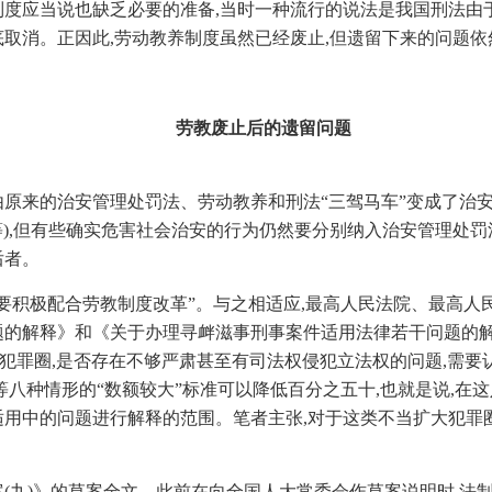
制度应当说也缺乏必要的准备,当时一种流行的说法是我国刑法由
底取消。正因此,劳动教养制度虽然已经废止,但遗留下来的问题依
劳教废止后的遗留问题
由原来的治安管理处罚法、劳动教养和刑法“三驾马车”变成了治安
等),但有些确实危害社会治安的行为仍然要分别纳入治安管理处
后者。
院要积极配合劳教制度改革”。与之相适应,最高人民法院、最高
题的解释》和《关于办理寻衅滋事刑事案件适用法律若干问题的解
大犯罪圈,是否存在不够严肃甚至有司法权侵犯立法权的问题,需
八种情形的“数额较大”标准可以降低百分之五十,也就是说,在这八
适用中的问题进行解释的范围。笔者主张,对于这类不当扩大犯罪圈
修正案(九)》的草案全文。此前在向全国人大常委会作草案说明时,