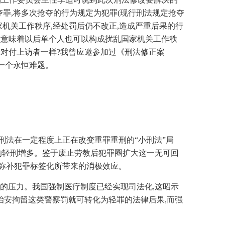
夺罪,将多次抢夺的行为规定为犯罪(现行刑法规定抢夺
家机关工作秩序,经处罚后仍不改正,造成严重后果的行
,这意味着以后单个人也可以构成扰乱国家机关工作秩
来对付上访者一样?我曾应邀参加过《刑法修正案
的一个永恒难题。
国刑法在一定程度上正在改变重罪重刑的“小刑法”局
应的轻刑增多。鉴于废止劳教后犯罪圈扩大这一无可回
以弥补犯罪标签化所带来的消极效应。
化的压力。我国强制医疗制度已经实现司法化,这昭示
治安拘留这类警察罚就可转化为轻罪的法律后果,而强