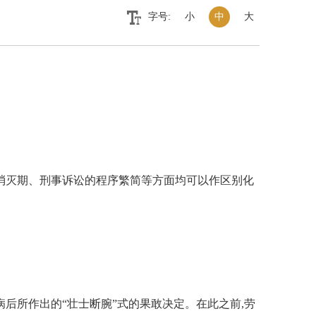
字号:
小
中
大
消灭期、刑事诉讼的程序繁简等方面均可以作区别化
后所作出的“壮士断腕”式的果敢决定。在此之前,劳