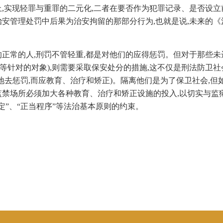
上,实现轻罪与重罪的二元化,二者在要否作为犯罪记录、是否设
治安管理处罚中后果为治安拘留的那部分行为,也就是说,未来的《
正常的人,刑罚不管轻重,都是对他们的应得惩罚。但对于那些未
育等针对的对象),则需要采取保安处分的措施,这不仅是刑法防卫
地去惩罚,而应教育、治疗和矫正)。隔离他们是为了保卫社会,但
监禁场所必须加大各种教育、治疗和矫正设施的投入,以切实与监
定”、“正当程序”等法治基本原则的约束。