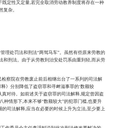
于既定性又定量,若完全取消劳动教养制度将存在一种
然复杂。
管理处罚法和刑法“两驾马车”。虽然有些原来劳教的
罚法和刑法。由于从劳教到治安处罚系由重到轻,而从劳
人民检察院在劳教废止前后相继出台了一系列的司法解
释》分别降低了盗窃罪和寻衅滋事罪的‘数额较
要认真对待。如前述关于盗窃罪的司法解释,规定曾因盗
种情形下,本来不够“数额较大”的犯罪门槛,也要升
的司法解释,应当在必要的时候上升为立法,至少要上
法制工作委员会主任李适时说到此次刑法修改要解决的