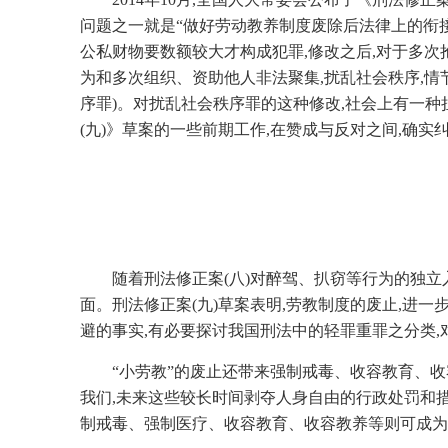
问题之一就是“做好劳动教养制度废除后法律上的衔接
公私财物要数额较大才构成犯罪,修改之后,对于多次
为和多次组织、资助他人非法聚集,扰乱社会秩序,情
序罪)。对扰乱社会秩序罪的这种修改,社会上有一种
(九)》草案的一些前期工作,在赞成与反对之间,确
随着刑法修正案(八)对醉驾、扒窃等行为的独立
面。刑法修正案(九)草案表明,劳教制度的废止,进
避的事实,有必要探讨我国刑法中的轻罪重罪之分类
“小劳教”的废止还带来强制戒毒、收容教育、收
我们,未来这些较长时间剥夺人身自由的行政处罚和
制戒毒、强制医疗、收容教育、收容教养等则可成