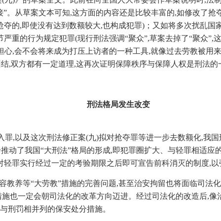
”。从草案文本可知,这方面的内容还是比较丰富的,如修改了抢
抢夺的,即使没有达到数额较大,也构成犯罪)；又如将多次扰乱国
节严重的行为规定犯罪(现行刑法强调“聚众”,草案去掉了“聚众”
担心,会不会将来成为打压上访者的一种工具,就像过去劳教被用
实纠结,双方都有一定道理,这再次证明保障秩序与保障人权是刑法
刑法格局发生改变
入罪,以及这次刑法修正案(九)拟对抢夺罪等进一步去数额化,我
一步推动了我国“大刑法”格局的形成,即犯罪圈扩大、与轻罪相适
,对轻罪实行经过一定的考验期限之后即可宣告前科消灭的制度,
容教养等“大劳教”措施的完善问题,甚至治安拘留也将面临司法
措施也一定会朝司法化的改革方向迈进。经过司法化的改造后,像
为与刑罚相并列的保安处分措施。