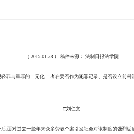
（ 2015-01-28 ） 稿件来源： 法制日报法学院
现轻罪与重罪的二元化,二者在要否作为犯罪记录、是否设立前科
□刘仁文
台后,面对过去一些年来众多劳教个案引发社会对该制度的强烈诟病