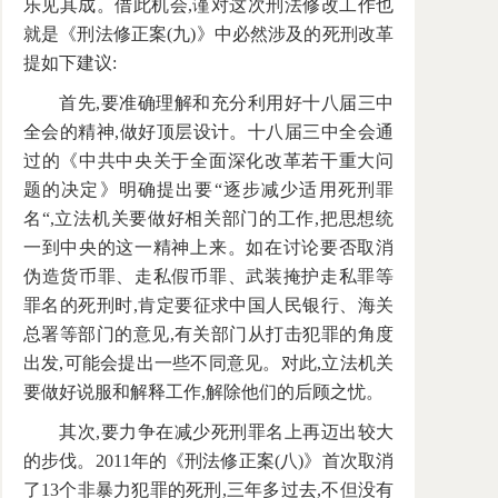
乐见其成。借此机会,谨对这次刑法修改工作也
就是《刑法修正案(九)》中必然涉及的死刑改革
提如下建议:
首先,要准确理解和充分利用好十八届三中
全会的精神,做好顶层设计。十八届三中全会通
过的《中共中央关于全面深化改革若干重大问
题的决定》明确提出要“逐步减少适用死刑罪
名“,立法机关要做好相关部门的工作,把思想统
一到中央的这一精神上来。如在讨论要否取消
伪造货币罪、走私假币罪、武装掩护走私罪等
罪名的死刑时,肯定要征求中国人民银行、海关
总署等部门的意见,有关部门从打击犯罪的角度
出发,可能会提出一些不同意见。对此,立法机关
要做好说服和解释工作,解除他们的后顾之忧。
其次,要力争在减少死刑罪名上再迈出较大
的步伐。2011年的《刑法修正案(八)》首次取消
了13个非暴力犯罪的死刑,三年多过去,不但没有