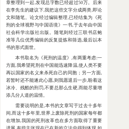
章整理到一起,发现总字数已经超过50万。后来
在李先生的建议下,我把这些文字分成两类,即论
文和随笔。论文经过编辑整理,已经结集为《死
刑的全球视野与中国语境》一书,于去年由中国
社会科学出版社出版。随笔则经过三联书店鲍
准等几位优秀编辑的反复提炼和筛选,最后以本
书的形式面世。
本书取名为《死刑的温度》,有两重考虑:一
方面,我希望死刑在中国能迅速降温,使人类不要
再以国家的名义来杀死自己的同胞；另一方面,
若暂时还不能遂此心愿,则我愿退后一步,盼着这
冰冷、残酷的刑罚,不要总那么生硬,而能尽量增
添几分人道的温情。
需要说明的是,本书的文章写于过去十多年
间,而这十多年里,世界上废除死刑的国家每年都
在增加,我国的死刑改革也在多方面取得了重要
进展,有些主张现在已在新的立法中得到体现,如