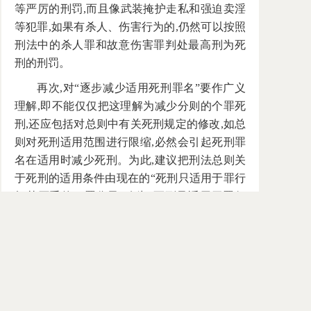
等严厉的刑罚,而且像武装掩护走私和强迫卖淫
等犯罪,如果有杀人、伤害行为的,仍然可以按照
刑法中的杀人罪和故意伤害罪判处最高刑为死
刑的刑罚。
再次,对“逐步减少适用死刑罪名”要作广义
理解,即不能仅仅把这理解为减少分则的个罪死
刑,还应包括对总则中有关死刑规定的修改,如总
则对死刑适用范围进行限缩,必然会引起死刑罪
名在适用时减少死刑。为此,建议把刑法总则关
于死刑的适用条件由现在的“死刑只适用于罪行
极其严重的犯罪分子”改为“死刑只适用于罪行
极其严重且主观恶性极大的犯罪人”,以便更加清
晰地从罪行的社会危害性和犯罪人的主观恶性
两方面来限制死刑的适用；另外,按照现行刑法
规定,死刑缓期执行在两年考验期内如果再有故
意犯罪的就要执行死刑,建议修改为“故意犯罪,
情节严重的”才执行死刑,而对监所内一般的打架