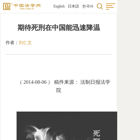
English
日本語
한국어
首页
期待死刑在中国能迅速降温
法学
作者：
刘仁文
国际
研究
科研
（ 2014-08-06 ） 稿件来源： 法制日报法学
学术
院
法学
法学
图书