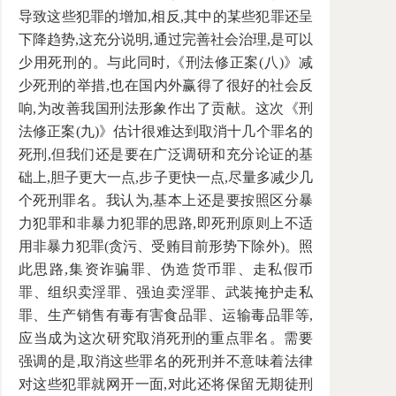
导致这些犯罪的增加,相反,其中的某些犯罪还呈
下降趋势,这充分说明,通过完善社会治理,是可以
少用死刑的。与此同时,《刑法修正案(八)》减
少死刑的举措,也在国内外赢得了很好的社会反
响,为改善我国刑法形象作出了贡献。这次《刑
法修正案(九)》估计很难达到取消十几个罪名的
死刑,但我们还是要在广泛调研和充分论证的基
础上,胆子更大一点,步子更快一点,尽量多减少几
个死刑罪名。我认为,基本上还是要按照区分暴
力犯罪和非暴力犯罪的思路,即死刑原则上不适
用非暴力犯罪(贪污、受贿目前形势下除外)。照
此思路,集资诈骗罪、伪造货币罪、走私假币
罪、组织卖淫罪、强迫卖淫罪、武装掩护走私
罪、生产销售有毒有害食品罪、运输毒品罪等,
应当成为这次研究取消死刑的重点罪名。需要
强调的是,取消这些罪名的死刑并不意味着法律
对这些犯罪就网开一面,对此还将保留无期徒刑