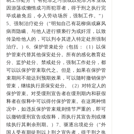
制工作处分（"有犯罪之习惯或以犯罪为常业或
因游荡或懒惰成习而犯罪者，得于刑之执行完
毕或赦免后，令入劳动场所，强制工作。"）
5、强制治疗处分（"明知自己有花柳病或麻风
病而隐瞒、与他人进行猥亵行为或奸淫，以致
传染给他人的，可以判令其进入特定处所强制
治疗。）6、保护管束处分（包括：（1）以保
护管束代替其他保安处分。所有的感化教育处
分、监护处分、禁戒处分，强制工作处分，都
可以以保护管束取代之。但是，如果在保护管
束期间不能达到预期效果，可以随时撤销保护
管束，继续执行原保安处分。（2）对特定人的
保护管束。对受缓刑宣告者在缓刑期内和获假
释者在假释中可以得付保护管束。在这两种情
况中，如违反保护管束规则情节严重的，即可
以撤销缓刑宣告或假释，而执行其宣告刑或继
续执行其剩余刑期。）7、驱逐出境处分（"外
国人受有期徒刑以上刑之宣告者，得于刑之执