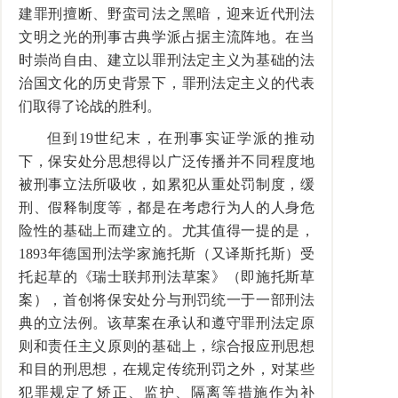
建罪刑擅断、野蛮司法之黑暗，迎来近代刑法
文明之光的刑事古典学派占据主流阵地。在当
时崇尚自由、建立以罪刑法定主义为基础的法
治国文化的历史背景下，罪刑法定主义的代表
们取得了论战的胜利。
但到19世纪末，在刑事实证学派的推动
下，保安处分思想得以广泛传播并不同程度地
被刑事立法所吸收，如累犯从重处罚制度，缓
刑、假释制度等，都是在考虑行为人的人身危
险性的基础上而建立的。尤其值得一提的是，
1893年德国刑法学家施托斯（又译斯托斯）受
托起草的《瑞士联邦刑法草案》（即施托斯草
案），首创将保安处分与刑罚统一于一部刑法
典的立法例。该草案在承认和遵守罪刑法定原
则和责任主义原则的基础上，综合报应刑思想
和目的刑思想，在规定传统刑罚之外，对某些
犯罪规定了矫正、监护、隔离等措施作为补