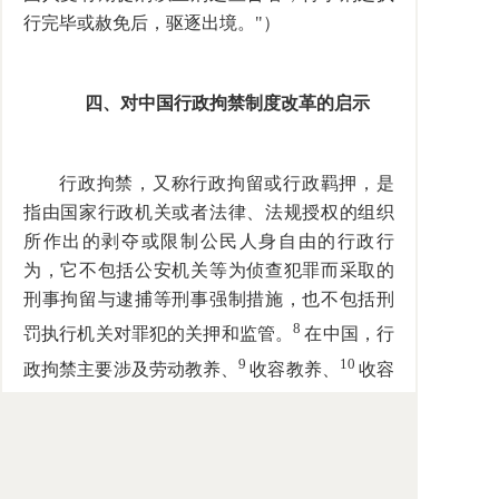
行完毕或赦免后，驱逐出境。"）
四、对中国行政拘禁制度改革的启示
行政拘禁，又称行政拘留或行政羁押，是
指由国家行政机关或者法律、法规授权的组织
所作出的剥夺或限制公民人身自由的行政行
为，它不包括公安机关等为侦查犯罪而采取的
刑事拘留与逮捕等刑事强制措施，也不包括刑
8
罚执行机关对罪犯的关押和监管。
在中国，行
9
10
政拘禁主要涉及劳动教养、
收容教养、
收容
11
12
教育、
强制医疗、
强制戒毒、治安拘留
13
等。
正如有的国外学者所观察指出的："中国
法律制度受到最猛烈批评的一个方面就是对各
种形式的行政拘留的使用，包括前联合国人权