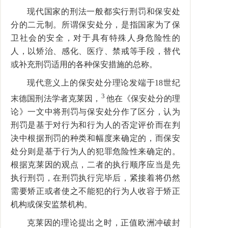
现代国家的刑法一般都实行刑罚和保安处
分的二元制。所谓保安处分，是指国家为了保
卫社会的安全，对于具有特殊人身危险性的
人，以矫治、感化、医疗、禁戒等手段，替代
或补充刑罚适用的各种保安措施的总称。
现代意义上的保安处分理论发端于18世纪
3
末德国刑法学者克莱因，
他在《保安处分的理
论》一文中将刑罚与保安处分作了区分，认为
刑罚是基于对行为和行为人的否定评价而在判
决中根据刑罚的种类和幅度来确定的，而保安
处分则是基于行为人的犯罪危险性来确定的。
根据克莱因的观点，二者的执行顺序应当是先
执行刑罚，在刑罚执行完毕后，紧接着将仍然
需要矫正或者使之不能犯的行为人收容于矫正
机构或保安监禁机构。
克莱因的理论提出之时，正值欧洲冲破封