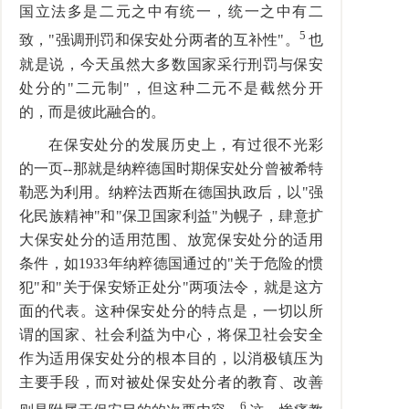
国立法多是二元之中有统一，统一之中有二
5
致，"强调刑罚和保安处分两者的互补性"。
也
就是说，今天虽然大多数国家采行刑罚与保安
处分的"二元制"，但这种二元不是截然分开
的，而是彼此融合的。
在保安处分的发展历史上，有过很不光彩
的一页--那就是纳粹德国时期保安处分曾被希特
勒恶为利用。纳粹法西斯在德国执政后，以"强
化民族精神"和"保卫国家利益"为幌子，肆意扩
大保安处分的适用范围、放宽保安处分的适用
条件，如1933年纳粹德国通过的"关于危险的惯
犯"和"关于保安矫正处分"两项法令，就是这方
面的代表。这种保安处分的特点是，一切以所
谓的国家、社会利益为中心，将保卫社会安全
作为适用保安处分的根本目的，以消极镇压为
主要手段，而对被处保安处分者的教育、改善
6