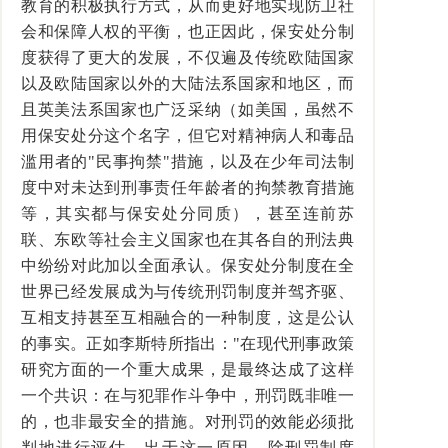
教育的积极执行方式，从而更好地实现防卫社
会和保障人权的平衡，也正因此，保安处分制
度获得了更大的发展，不仅遍及传统欧陆国家
以及欧陆国家以外的大陆法系国家和地区，而
且英美法系国家也广泛采纳（如美国，虽然不
用保安处分这个名字，但它对精神病人和毒品
滥用者的"民事拘禁"措施，以及在少年司法制
度中对未达到刑事责任年龄者的拘禁教育措施
等，其实都与保安处分同质），甚至连前苏
联、东欧等社会主义国家也在其各自的刑法典
中纷纷对此加以全面承认。保安处分制度在全
世界已经发展成为与传统刑罚制度并驾齐驱、
互相支持甚至互相融合的一种制度，这是公认
的事实。正如李斯特所指出："在现代刑事政策
研究方面的一个重大成果，是最终达成了这样
一个共识：在与犯罪作斗争中，刑罚既非唯一
的，也非最安全的措施。对刑罚的效能必须批
判地进行评估。出于这一原因，除刑罚制度