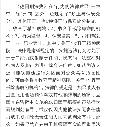
《德国刑法典》在"行为的法律后果"一章
中，除"刑罚"之外，还规定了"矫正与保安处
分"。具体而言，有6种矫正与保安处分措施：
1、收容于精神病院；2、收容于戒除瘾癖的机
构；3、行为监督；4、保安监禁；5、吊销驾驶
证； 6、职业禁止。其中，关于"收容于精神病
院"，法律是这样规定的：实施违法行为时处于
无责任能力或限制责任能力状态的，法院在对
行为人及其行为进行综合评价后，如认为该人
还可能实施违法行为因而对公众具有危险性
的，可命令将其收容于精神病院。关于"收容于
戒除瘾癖的机构"，法律的规定是：如果某人有
过量服用含酒精饮料或其他麻醉剂的瘾癖，且
因其在昏醉中实施的或归因于瘾癖的违法行为
而被判处有罪；或仅仅因为他被证实无责任能
力或未被排除无责任能力而未被判处有罪，那
么，如果仍然存在由于其瘾癖而实施严重违法