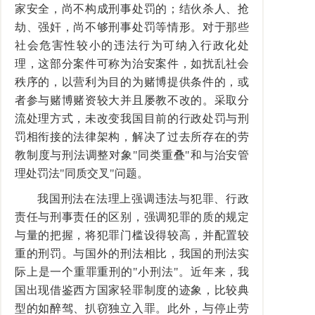
家安全，尚不构成刑事处罚的；结伙杀人、抢
劫、强奸，尚不够刑事处罚等情形。对于那些
社会危害性较小的违法行为可纳入行政化处
理，这部分案件可称为治安案件，如扰乱社会
秩序的，以营利为目的为赌博提供条件的，或
者参与赌博赌资较大并且屡教不改的。采取分
流处理方式，未改变我国目前的行政处罚与刑
罚相衔接的法律架构，解决了过去所存在的劳
教制度与刑法调整对象"同类重叠"和与治安管
理处罚法"同质交叉"问题。
我国刑法在法理上强调违法与犯罪、行政
责任与刑事责任的区别，强调犯罪的质的规定
与量的把握，将犯罪门槛设得较高，并配置较
重的刑罚。与国外的刑法相比，我国的刑法实
际上是一个重罪重刑的"小刑法"。近年来，我
国出现借鉴西方国家轻罪制度的迹象，比较典
型的如醉驾、扒窃独立入罪。此外，与停止劳