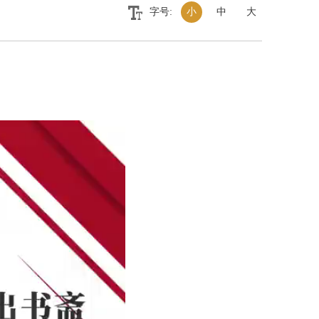
字号:
小
中
大