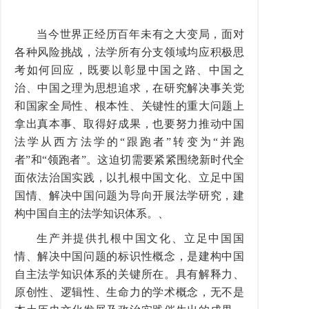
当今世界正经历百年未有之大变局，面对
各种风险挑战，法学所有分支领域均应积极思
考如何回应，既要以彰显中国之路、中国之
治、中国之理为思想追求，在研究解决事关党
和国家全局性、根本性、关键性的重大问题上
拿出真本事、取得好成果，也要努力推动中国
法学从西方法学的“跟跑者”转变为“并跑
者”和“领跑者”。这迫切需要紧紧围绕新时代全
面依法治国实践，以扎根中国文化、立足中国
国情、解决中国问题为导向开展法学研究，建
构中国自主的法学知识体系。、
生产并提供扎根中国文化、立足中国国
情、解决中国问题的标识性概念，是建构中国
自主法学知识体系的关键所在。具有解释力、
原创性、逻辑性、生命力的学术概念，无不是