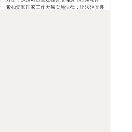
紧扣党和国家工作大局实施法律，让法治实践
贴合时代需求、契合治理导向。
立足三大关系的统筹协调，要坚持系统思
维，推进党内法规立、改、废、释常态化，聚
焦党的领导、自身建设、监督执纪等重点领域
补齐制度短板，构建科学完备、运行高效的党
内法规体系。同时，健全党规执行责任制、备
案审查机制，强化制度刚性约束，推动制度优
势持续转化为治理效能。
思想引领方向，制度保障长远。坚持依法
治国和依规治党有机统一与习近平党建思想相
辅相成、有机贯通，构筑新时代依法治国与依
规治党统一推进的理论基石。踏上强国建设、
民族复兴新征程，必须持续深学笃行两大重要
思想，深刻把握二者有机统一的核心要义，持
续提升党内法规治国理政效能，统筹理顺党