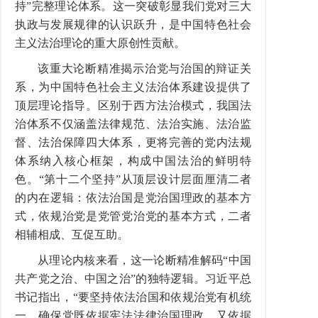
持”完整理论体系。这一突破彰显我们党对三大
执政与发展规律的认识跃升，是中国特色社会
主义法治理论的重大原创性贡献。
该重大论断精准揭示治党与治国的辩证关
系，为中国特色社会主义法治体系建设提供了
顶层理论指导。区别于西方法治模式，我国法
治体系不仅涵盖法律规范、法治实施、法治监
督、法治保障四大体系，更将完善的党内法规
体系纳入核心框架，构成中国法治的鲜明特
色。“第十二个坚持”从顶层设计层面厘清二者
的内在逻辑：依法治国是党治国理政的基本方
式，依规治党是党管党治党的基本方式，二者
相辅相成、互促互助。
从理论内核来看，这一论断精准解码“中国
共产党之治、中国之治”的独特逻辑。习近平总
书记指出，“要坚持依法治国和依规治党有机统
一，确保党既依据宪法法律治国理政，又依据