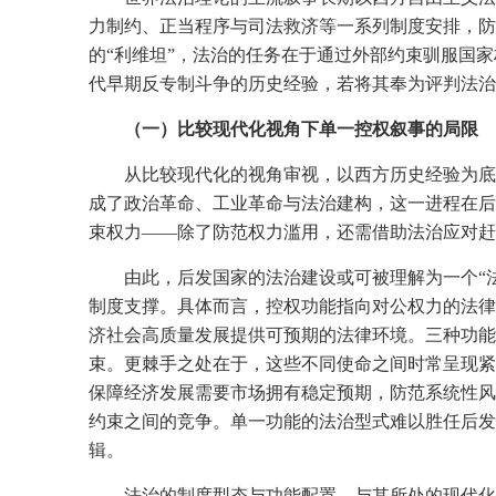
力制约、正当程序与司法救济等一系列制度安排，防
的“利维坦”，法治的任务在于通过外部约束驯服国
代早期反专制斗争的历史经验，若将其奉为评判法治
（一）比较现代化视角下单一控权叙事的局限
从比较现代化的视角审视，以西方历史经验为底
成了政治革命、工业革命与法治建构，这一进程在后
束权力——除了防范权力滥用，还需借助法治应对赶
由此，后发国家的法治建设或可被理解为一个“法治复
制度支撑。具体而言，控权功能指向对公权力的法律
济社会高质量发展提供可预期的法律环境。三种功能
束。更棘手之处在于，这些不同使命之间时常呈现紧
保障经济发展需要市场拥有稳定预期，防范系统性风
约束之间的竞争。单一功能的法治型式难以胜任后发
辑。
法治的制度型态与功能配置，与其所处的现代化