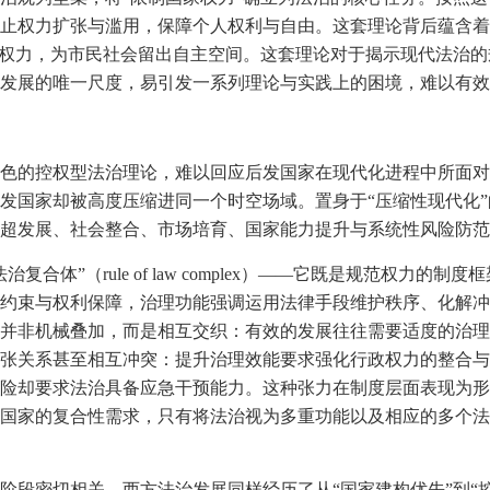
止权力扩张与滥用，保障个人权利与自由。这套理论背后蕴含着
家权力，为市民社会留出自主空间。这套理论对于揭示现代法治
发展的唯一尺度，易引发一系列理论与实践上的困境，难以有效
色的控权型法治理论，难以回应后发国家在现代化进程中所面对
发国家却被高度压缩进同一个时空场域。置身于“压缩性现代化
超发展、社会整合、市场培育、国家能力提升与系统性风险防范
合体”（rule of law complex）——它既是规范权力
约束与权利保障，治理功能强调运用法律手段维护秩序、化解冲
并非机械叠加，而是相互交织：有效的发展往往需要适度的治理
张关系甚至相互冲突：提升治理效能要求强化行政权力的整合与
险却要求法治具备应急干预能力。这种张力在制度层面表现为形
国家的复合性需求，只有将法治视为多重功能以及相应的多个法
阶段密切相关。西方法治发展同样经历了从“国家建构优先”到“