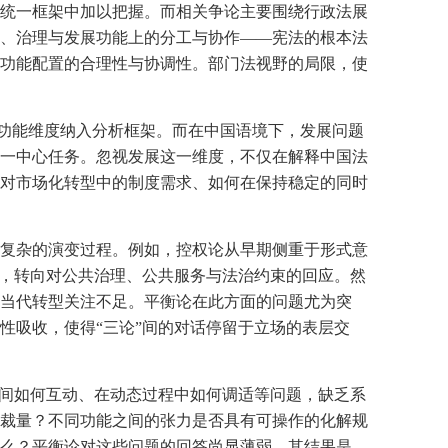
统一框架中加以把握。而相关争论主要围绕行政法展
、治理与发展功能上的分工与协作——宪法的根本法
功能配置的合理性与协调性。部门法视野的局限，使
的功能维度纳入分析框架。而在中国语境下，发展问题
一中心任务。忽视发展这一维度，不仅在解释中国法
对市场化转型中的制度需求、如何在保持稳定的同时
复杂的演变过程。例如，控权论从早期侧重于形式意
观，转向对公共治理、公共服务与法治约束的回应。然
当代转型关注不足。平衡论在此方面的问题尤为突
性吸收，使得“三论”间的对话停留于立场的表层交
之间如何互动、在动态过程中如何调适等问题，缺乏系
裁量？不同功能之间的张力是否具有可操作的化解规
么？平衡论对这些问题的回答尚显薄弱。其结果是，