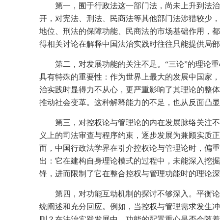
第一，囿于行政法这一部门法，尚未上升到法治
开，对宪法、刑法、民商法等其他部门法涉猎较少，
地位、刑法的保障功能、民商法的市场基础作用，都
得相关讨论在解释中国法治实践时往往只能提供局部
第二，对发展功能的关注不足。“三论”的理论
具有特殊的重要性：作为世界上最大的发展中国家，
治实践时显得力不从心，更严重影响了其理论的整体
推动社会变革。这种解释能力的不足，也从反面凸显
第三，对控权论与管理论的内在发展脉络关注不
义上的司法审查与程序约束，逐步发展为兼顾实质正
而，中国行政法学界在引介控权论与管理论时，偏重
出：它在建构自身理论模式的过程中，未能深入挖掘
锋，进而限制了它在整合控权与管理功能时的理论深
第四，对功能互动机制的探讨不够深入。平衡论
统阐述和充分回应。例如，当控权与管理需求发生冲
则？在法治实践发展中，功能的配置重心是否会随着