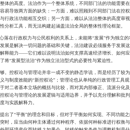
整体的高度。法治作为一个整体系统，不同部门法的功能需要在
容易导致两方面的缺失：一方面，难以照顾到不同部门法在控权
与行政法功能相互交织；另一方面，难以从法治整体的高度审视
性分析工具，而无法构建起涵盖法治全局的整体性理论框架。
重心落在行政权力与公民权利的关系上，未能将“发展”作为独立
发展是解决一切问题的基础和关键，法治建设必须服务于发展这
解释能力——它们难以说明法治如何支撑高速经济增长、如何应
了将“发展型法治”作为独立法治型式的必要性与紧迫性。
够。控权论与管理论并非一成不变的静态学说，而是经历了较为
义与制度效能的“新控权论”；管理论也从单纯的行政管理工具
于对二者基本立场的概括与比较，而对其内部修正、流派分化及
控权论与管理论的发展逻辑与适用边界，并予以充分理解和批判
度与实践解释力。
提出了“平衡”的理念和目标，但对于平衡如何实现、不同功能
突时，应当由何种主体通过何种程序、依据何种标准进行权衡与
外部环境变化而转移？如果会，转移的触发条件与调整机制是什