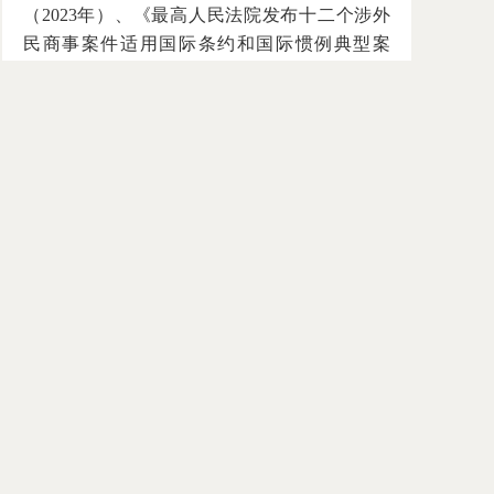
（2023年）、《最高人民法院发布十二个涉外
民商事案件适用国际条约和国际惯例典型案
例》（2023年）、《最高人民法院发布第四批
涉“一带一路”建设典型案例》（2023年）、
《最高人民法院发布2021年全国海事审判典型
案例》（2022年）等。
[13]参见黄文艺：《涉外法治范畴的结构论
诠释》，载《比较法研究》2024年第6期，第9
页。
[14]《学习〈决定〉每日问答丨加强涉外法
治建设主要有哪些要求》，新华网，2024年10
月10日，http://www.qstheory.cn/qshyjx/2024-
10/10/c_1130208153.htm。
[15]杨泽坤：《司法部：中国律所已在境外
设立207家分支机构》，中国日报中文网，
https://cn.chinadaily.com.cn/a/202409/06/WS66daa09aa310a792b