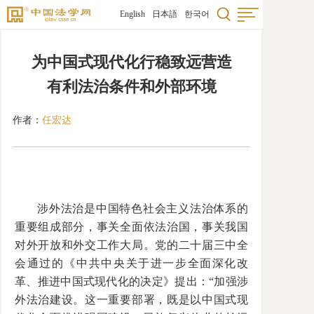
English
日本語
한국어
首页
为中国式现代化行稳致远营造
法学
有利法治条件和外部环境
国际
作者：
任宏达
研究
科研
学术
涉外法治是中国特色社会主义法治体系的
重要组成部分，事关全面依法治国，事关我国
法学
对外开放和外交工作大局。党的二十届三中全
会通过的《中共中央关于进一步全面深化改
法学
革、推进中国式现代化的决定》提出：“加强涉
图书
外法治建设。这一重要部署，既是以中国式现