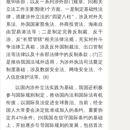
规90余部，以及一系列涉外部门规章。[6]相关
立法工作主要围绕3个方面。一是制定基础性法
律，搭建涉外立法的“四梁八柱”，涉及对外关
系法、外国国家豁免法、外商投资法、海南自
由贸易港法等；二是制定完善反制裁、反干
涉、反“长臂管辖”相关法律法规，充实对外斗
争法律工具箱，涉及反外国制裁法、出口管制
法等法律以及十余部法律中的反制条款；[7]三
是推动我国法域外适用，为涉外执法司法奠定
制度基础，涉及数据安全法、网络安全法、个
人信息保护法等。[8]
以国内涉外立法实践为基础，我国还积极
参与国际规则制定，推动国内法和国际法有机
衔接，以国际良法促进全球善治。当前，经全
国人大常委会决定批准或加入的条约、重要协
定共470余件。[9]我国在信守国际条约的基础
上，开始逐步引导国际规则的发展，包括首次