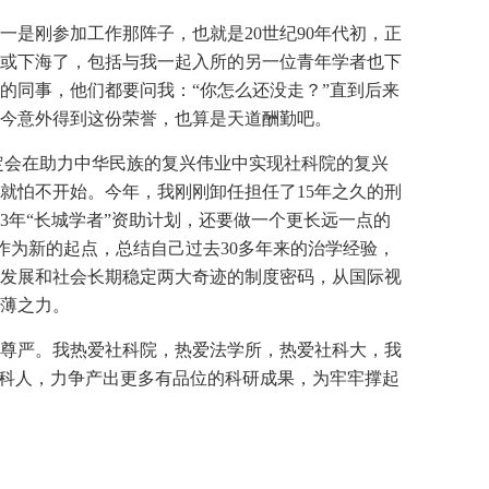
是刚参加工作那阵子，也就是20世纪90年代初，正
或下海了，包括与我一起入所的另一位青年学者也下
的同事，他们都要问我：“你怎么还没走？”直到后来
今意外得到这份荣誉，也算是天道酬勤吧。
定会在助力中华民族的复兴伟业中实现社科院的复兴
就怕不开始。今年，我刚刚卸任担任了15年之久的刑
年“长城学者”资助计划，还要做一个更长远一点的
作为新的起点，总结自己过去30多年来的治学经验，
发展和社会长期稳定两大奇迹的制度密码，从国际视
薄之力。
尊严。我热爱社科院，热爱法学所，热爱社科大，我
社科人，力争产出更多有品位的科研成果，为牢牢撑起