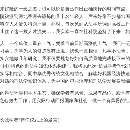
想来好险的一念之差，也可以说是自己作出正确抉择的时间节点。一
院被派到河北香河去锻炼的几十名年轻人，后来好像不少都出国
科院人才流失特别严重。那时，每次见到从法学所调到高校工作
止住了这一拨人才流失……我庆幸一直在社科院坚持了下来，如
人，一个单位，重在士气，凭着当前日渐高涨的士气， 我们一
死可矣，为学为人的修炼没有止境。我也一直相信，凡事不怕晚，
实实地做几年研究。我不仅要规划好如何高质量地完成接下来的3
“中国特色的刑法学知识体系构建”，我将以此次“长城学者”计划
实际相结合、同中华优秀传统文化相结合，解读好我国经济快速
对话的刑法学知识体系，为中国的犯罪治理和刑法学发展奉献绵
的科研环境和学术生态，确保学者有风骨、成果有品位、殿堂有
恩之心努力工作，用实际行动回报国家和社会，做一个有风骨的
院“长城学者”聘任仪式上的发言）