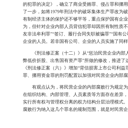
的犯罪的决定》，确立了商业受贿罪、侵占罪和挪用
了一步，如将
1979
年刑法中的破坏集体生产罪改为破
有制经济主体的保护还不够平等，重点保护国有企业
为，但针对企业内部人员背信犯罪却因所有制性质不
友非法牟利罪”“签订、履行合同失职被骗罪”“国有
企业的人员。若非国有公司、企业的人员实施了同样
《刑法修正案（十二）》从“惩治民营企业内部
弊低价折股、出售国有资产罪”所做的修改，推进了
《刑法修正案（六）》增加“背信损害上市公司利益
罪、挪用资金罪的刑罚配置以加强对民营企业内部腐
有观点认为，将民营企业的内部腐败行为规定为
在组织结构、内部管理、人员素质等方面存在差异，
实行所有权与管理权分离的权力结构分层治理模式。
腐败行为纳入这几个罪名的规制范围，就是对民营企