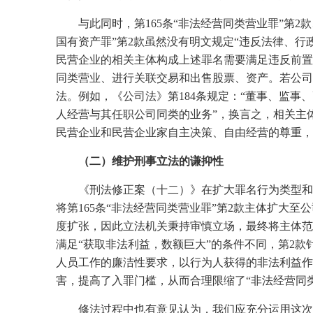
与此同时，第
165
条“非法经营同类营业罪”第
2
款
国有资产罪”第
2
款虽然没有明文规定“违反法律、行
民营企业的相关主体构成上述罪名需要满足违反前置
同类营业、进行关联交易和出售股票、资产。若公司
法。例如，《公司法》第
184
条规定：“董事、监事
人经营与其任职公司同类的业务”，换言之，相关主
民营企业和民营企业家自主决策、自由经营的尊重，
（二）维护刑事立法的谦抑性
《刑法修正案（十二）》在扩大罪名行为类型和
将第
165
条“非法经营同类营业罪”第
2
款主体扩大至公
度扩张，因此立法机关秉持审慎立场，最终将主体范
满足“获取非法利益，数额巨大”的条件不同，第
2
款
人员工作的廉洁性要求，以行为人获得的非法利益作
害，提高了入罪门槛，从而合理限缩了“非法经营同
修法过程中也有意见认为，我们应充分运用这次