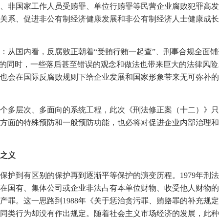
、非国家工作人员受贿罪、单位行贿罪等民营企业腐败犯罪高发
关系、促进非公有制经济健康发展和非公有制经济人士健康成长
：从国内看，反腐败正朝着“受贿行贿一起查”、刑事合规全面
去的同时，一些落后甚至错误的观念和做法也带来巨大的法律风
也会在国际反腐败规则下给企业发展和国家形象带来无可弥补的
个多层次、多面向的系统工程，此次《刑法修正案（十二）》只
方面的特殊预防和一般预防功能，也必将对促进企业内部治理和
之义
保护到有区别的保护再到逐渐平等保护的演变历程。
1979
年刑法
在国有、集体公司或企业非法占有本单位财物、收受他人财物的
产罪。这一思路到
1988
年《关于惩治贪污罪、贿赂罪的补充规定
同类行为却没有作出规定。随着社会主义市场经济的发展，此种