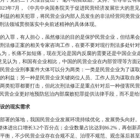
023
年
7
月，《中共中央国务院关于促进民营经济发展壮大的意见
利益的相关犯罪，将民营企业内部人员发生的非法经营同类营业
在刑法领域贯彻落实中央前述精神的具体体现。
的入罪，有人担心，虽然修法的目的是保护民营企业，但结果会
刑法修正案的相关专家咨询工作，在要不要对现行刑法多处针对
见认为，长痛不如短痛，现在无论是国内反腐的需要还是中国企业
意见认为，和国有企业相比，中国的民营企业在内部管理等方面
民营企业刑事案件大体可以分为两类：一类是民营企业为了谋取
的利益；另一种是民营企业关键岗位人员、工作人员为谋取自身
两类犯罪都要打击，但此次刑法修正是重点针对后一种侵害民营
为民营企业更好地预防惩治内部腐败犯罪提供法律手段，而不是
设的现实需求
部署的落地，我国民营企业发展环境持续优化，发展势头向好。
整体进出口增长
3.2
个百分点；企业数量占比达到
86.2%
，再创新
平衡，不少民营企业存在合规不足、治理不规范、观念落后甚至