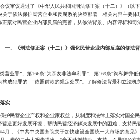
会议审议通过了《中华人民共和国刑法修正案（十二）》（以下
关于依法保护民营企业和反腐败的决策部署，相关内容主要体现
修正案对民营企业内部反腐的完善，从修法背景、内容评析和司
一、《刑法修正案（十二）》强化民营企业内部反腐的修法背
类营业罪”、第
166
条“为亲友非法牟利罪”、第
169
条“徇私舞弊低
为构成犯罪的，“依照前款的规定处罚”。了解修法背景和立法机
落实
保护民营企业产权和企业家权益，从制度和法律上落实对国企民
济营造更好发展环境，帮助民营经济解决发展中的困难，支持民
年
4
月，《中共中央国务院关于加快建设全国统一大市场的意见》
月，党的二十大报告提出，“毫不动摇鼓励、支持、引导非公有