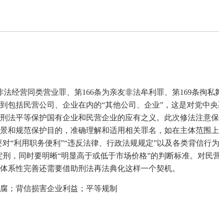
非法经营同类营业罪、第
166
条为亲友非法牟利罪、第
169
条徇私
到包括民营公司、企业在内的“其他公司、企业”，这是对党中
刑法平等保护国有企业和民营企业的应有之义。此次修法注意保
景和规范保护目的，准确理解和适用相关罪名，如在主体范围上，
要对“利用职务便利”“违反法律、行政法规规定”以及各类背信
定刑，同时要明晰“明显高于或低于市场价格”的判断标准。对民
体系性完善还需要借助刑法再法典化这样一个契机。
腐；背信损害企业利益；平等规制