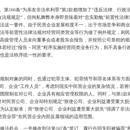
、第
166
条“为亲友非法牟利罪”第
2
款都增加了“违反法律、行政
政法规规定”，但徇私舞弊本身即意味着对“忠实勤勉”前置性法
法这一要件。由于民营企业发展程度不一，出于市场竞争和商业
法等前置性法律法规对经营同类营业等行为做了例外规定，则民
、高级管理人员未向董事会或者股东会报告，并按照公司章程的
体若经过“报告－同意”程序实施经营同类业务行为，则不具备行
也是法秩序统一性的要求。
规制对象的同时，也通过犯罪主体、犯罪情节和罪名体系等方面
司、企业“工作人员”，考虑到现实中民营企业的复杂情况，若
围限制在对公司、企业具有相应管理权限的人。同时，与第
1
款
针对民营公司、企业却特别规定“致使公司、企业利益遭受重大损
为认定标准；而“致使公司、企业利益遭受重大损失”强调了非
类营业罪”在民营企业内部反腐领域的适用范围。
修法机会，一并修改刑法第
167
条“签订、履行合同失职被骗罪”