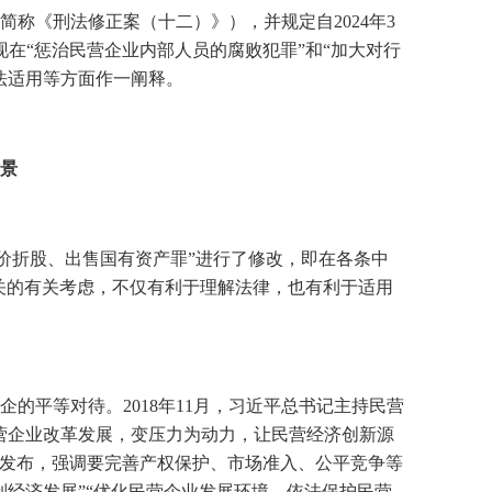
简称《刑法修正案（十二）》），并规定自
2024
年
3
在“惩治民营企业内部人员的腐败犯罪”和“加大对行
法适用等方面作一阐释。
景
价折股、出售国有资产罪”进行了修改，即在各条中
关的有关考虑，不仅有利于理解法律，也有利于适用
企的平等对待。
2018
年
11
月，习近平总书记主持民营
营企业改革发展，变压力为动力，让民营经济创新源
发布，强调要完善产权保护、市场准入、公平竞争等
制经济发展”“优化民营企业发展环境，依法保护民营