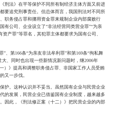
《刑法》在平等保护不同所有制经济主体方面又前进
都要追究刑事责任。但总体而言，我国刑法对不同所
、职务侵占罪和挪用资金罪来规制企业内部腐败行
国有公司、企业设立了“非法经营同类营业罪”“为亲
国有资产罪”等罪名，其犯罪主体都要求为国有公司、
罪”、第
166
条“为亲友非法牟利罪”和第
169
条“徇私舞
壮大、同时也出现一些新情况新问题时，继
2006
年
一）》提高和调整职务侵占罪、非国家工作人员受贿
的又一步伐。
保护。这种认识并不妥当。虽然国有企业与民营企业
代的发展，民营企业已借鉴国有企业制度，越来越多
。因此，《刑法修正案（十二）》把民营企业的内部