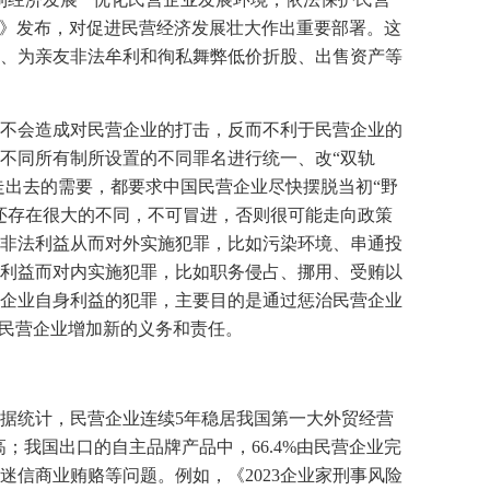
》发布，对促进民营经济发展壮大作出重要部署。这
、为亲友非法牟利和徇私舞弊低价折股、出售资产等
不会造成对民营企业的打击，反而不利于民营企业的
不同所有制所设置的不同罪名进行统一、改“双轨
走出去的需要，都要求中国民营企业尽快摆脱当初“野
还存在很大的不同，不可冒进，否则很可能走向政策
非法利益从而对外实施犯罪，比如污染环境、串通投
利益而对内实施犯罪，比如职务侵占、挪用、受贿以
企业自身利益的犯罪，主要目的是通过惩治民营企业
给民营企业增加新的义务和责任。
据统计，民营企业连续
5
年稳居我国第一大外贸经营
高；我国出口的自主品牌产品中，
66.4%
由民营企业完
迷信商业贿赂等问题。例如，《
2023
企业家刑事风险