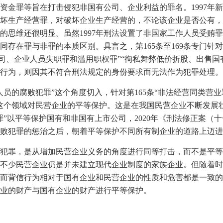
资金罪等旨在打击侵犯非国有公司、企业利益的罪名。
1997
年新
坏生产经营罪，对破坏企业生产经营的，不论该企业是否公有，
的思维还很明显。虽然
1997
年刑法设置了非国家工作人员受贿罪
同存在罪与非罪的本质区别。具言之，第
165
条至
169
条专门针对
公司、企业人员失职罪和滥用职权罪”“徇私舞弊低价折股、出售
行为，则因其不符合刑法规定的身份要求而无法作为犯罪处理。
人员的腐败犯罪”这个角度切入，针对第
165
条“非法经营同类营业
这个领域对民营企业的平等保护。这是在我国民营企业不断发展
罪”以平等保护国有和非国有上市公司，
2020
年《刑法修正案（十
败犯罪的惩治之后，朝着平等保护不同所有制企业的道路上迈进
犯罪，是从增加民营企业义务的角度进行同等打击，而不是平等
不少民营企业仍是并未建立现代企业制度的家族企业。但随着时
而背信行为相对于国有企业和民营企业的性质和危害都是一致的
业的财产与国有企业的财产进行平等保护。