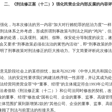
二、《刑法修正案（十二）》强化民营企业内部反腐的内容评
强化，与本次修法的另一内容“加大对行贿犯罪的惩治力度”一
刑法体系之外考虑，形成所谓刑事政策与刑法之间的“鸿沟”，
象的处遇，以及缓刑、减刑、假释、保安处分等制度的设立，遂
会又要求“刑事政策必须在法治的篱笆内活动”，即“刑事政策的
明了刑事政策对刑法修正的巨大推动力。下文简要评析此次修法
意见阶段社会上的某些担忧，如未与
2023
年《中华人民共和国公
论、法的安定性要求我们构建法秩序统一性原理，并让其成为处
非法经营同类营业罪”中“董事、经理”的主体规定符合
1993
年公司
立法者借助《刑法修正案（十二）》和公司法同时修改的契机，改
的董事、经理”修改成“国有公司、企业的董事、监事、高级管理
主体范围扩展到新增第
2
款的“其他公司、企业的董事、监事、高
兼顾了刑法与前置法的衔接关系。