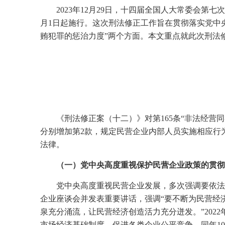
2023
年
12
月
29
日，十四届全国人大常委会第七次
月
1
日起施行。这次刑法修正工作旨在贯彻落实党中央
贿犯罪的惩治力度”两个方面。本文重点就此次刑法
《刑法修正案（十二）》对第
165
条“非法经营同
分别增加第
2
款，规定民营企业内部人员实施相应行
法律。
（一）党中央高度重视保护民营企业政策的贯彻
党中央高度重视民营企业发展，多次强调要依法
企业座谈会并发表重要讲话，强调“要不断为民营经
泉充分涌流，让民营经济创造活力充分迸发。”
2022
市场经济基础制度，促进各类企业公平竞争。同年
10