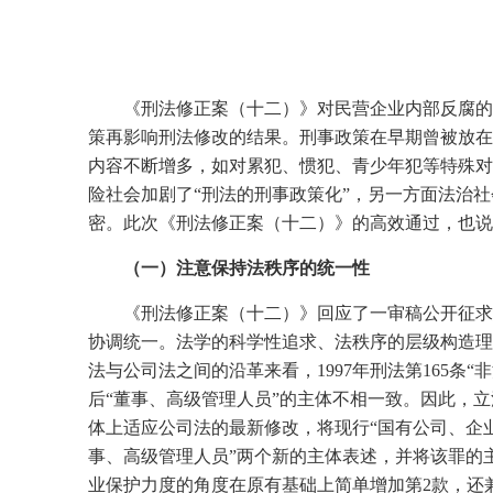
《刑法修正案（十二）》对民营企业内部反腐的
策再影响刑法修改的结果。刑事政策在早期曾被放在
内容不断增多，如对累犯、惯犯、青少年犯等特殊对
险社会加剧了“刑法的刑事政策化”，另一方面法治社
密。此次《刑法修正案（十二）》的高效通过，也说
（一）注意保持法秩序的统一性
《刑法修正案（十二）》回应了一审稿公开征求
协调统一。法学的科学性追求、法秩序的层级构造理
法与公司法之间的沿革来看，
1997
年刑法第
165
条“
后“董事、高级管理人员”的主体不相一致。因此，
体上适应公司法的最新修改，将现行“国有公司、企业
事、高级管理人员”两个新的主体表述，并将该罪的
业保护力度的角度在原有基础上简单增加第
2
款，还