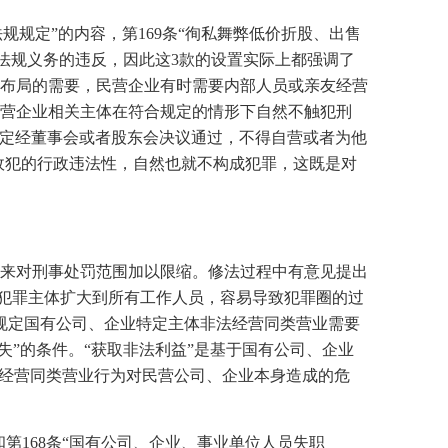
法规规定”的内容，第
169
条“徇私舞弊低价折股、出售
律法规义务的违反，因此这
3
款的设置实际上都强调了
布局的需要，民营企业有时需要内部人员或亲友经营
营企业相关主体在符合规定的情形下自然不触犯刑
规定经董事会或者股东会决议通过，不得自营或者为他
政犯的行政违法性，自然也就不构成犯罪，这既是对
来对刑事处罚范围加以限缩。修法过程中有意见提出
将犯罪主体扩大到所有工作人员，容易导致犯罪圈的过
规定国有公司、企业特定主体非法经营同类营业需要
失”的条件。“获取非法利益”是基于国有公司、企业
法经营同类营业行为对民营公司、企业本身造成的危
和第
168
条“国有公司、企业、事业单位人员失职