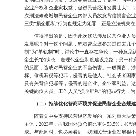
企业产权和企业家权益，促进民营经济发展壮大”。
2
次刑法修改增加民营企业内部人员故意背信损害企业
三类“损企肥私”行为也规定为犯罪，正是立法机关
值得指出的是，因为此次修法涉及民营企业人员
发展呢？对于这个问题，笔者曾应邀参加过过去几个
制”为“单轨制”时，讨论中一直存在争论，一种意
蛮生长”的状态，走现代企业制度建设之路；另一种
的反面，造成对民营企业的不当伤害。一般而言，涉
标、偷税漏税等犯罪，侵害的是他人、社会或者国家
及有关背信犯罪等，侵害的是企业、企业家利益。这
关键岗位人员、工作人员“损企肥私”的犯罪行为，
（二）持续优化营商环境并促进民营企业合规建
随着党中央支持民营经济发展的一系列重大决策
主体，
2023
年，占我国外贸总值比重达
53.5%
，拉动
成。与此同时，也必须看到，我国民营企业发展很不