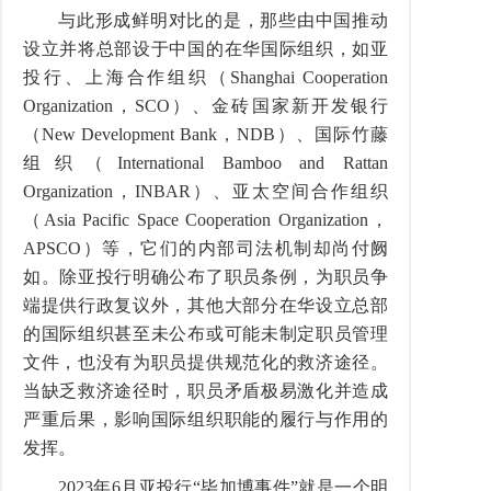
与此形成鲜明对比的是，那些由中国推动
设立并将总部设于中国的在华国际组织，如亚
投行、上海合作组织（
Shanghai Cooperation
Organization
，
SCO
）、金砖国家新开发银行
（
New Development Bank
，
NDB
）、国际竹藤
组织（
International Bamboo and Rattan
Organization
，
INBAR
）、亚太空间合作组织
（
Asia Pacific Space Cooperation Organization
，
APSCO
）等，它们的内部司法机制却尚付阙
如。除亚投行明确公布了职员条例，为职员争
端提供行政复议外，其他大部分在华设立总部
的国际组织甚至未公布或可能未制定职员管理
文件，也没有为职员提供规范化的救济途径。
当缺乏救济途径时，职员矛盾极易激化并造成
严重后果，影响国际组织职能的履行与作用的
发挥。
2023
年
6
月亚投行
“
毕加博事件
”
就是一个明