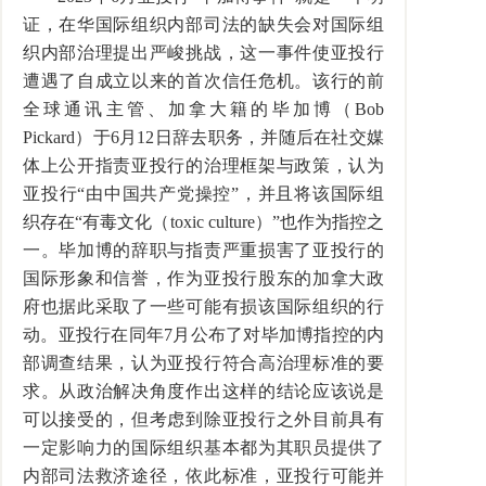
证，在华国际组织内部司法的缺失会对国际组
织内部治理提出严峻挑战，这一事件使亚投行
遭遇了自成立以来的首次信任危机。该行的前
全球通讯主管、加拿大籍的毕加博（
Bob
Pickard
）于
6
月
12
日辞去职务，并随后在社交媒
体上公开指责亚投行的治理框架与政策，认为
亚投行
“
由中国共产党操控
”
，并且将该国际组
织存在
“
有毒文化（
toxic culture
）
”
也作为指控之
一。毕加博的辞职与指责严重损害了亚投行的
国际形象和信誉，作为亚投行股东的加拿大政
府也据此采取了一些可能有损该国际组织的行
动。亚投行在同年
7
月公布了对毕加博指控的内
部调查结果，认为亚投行符合高治理标准的要
求。从政治解决角度作出这样的结论应该说是
可以接受的，但考虑到除亚投行之外目前具有
一定影响力的国际组织基本都为其职员提供了
内部司法救济途径，依此标准，亚投行可能并