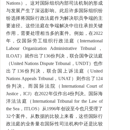
Nations
）。这对国际组织内部司法机制的形成
与发展产生了深远影响。此后许多国际组织纷
纷选择将国际行政法庭作为解决职员争端的主
要途径。这些法庭在争端解决中往往承担关键
作用，需要处理相当多的案件。例如，在
2022
年，仅国际劳工组织行政法庭（
International
Labour Organization Administrative Tribunal
，
ILOAT
）就作出了
136
份判决，联合国争议法庭
（
United Nations Dispute Tribunal
，
UNDT
）也作
出了
136
份判决，联合国上诉法庭（
United
Nations Appeals Tribunal
，
UNAT
）则作出了
124
份判决。而国际法院（
International Court of
Justice
，
ICJ
）在
2022
年仅作出
4
份判决。国际海
洋法法庭（
International Tribunal for the Law of
the Sea
，
ITLOS
）从
1996
年创设至今也只受理了
32
个案件。从数据的比较上来看，这些国际行
政法庭的业务量在国际性司法机构中还是比较