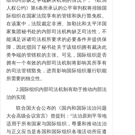
组织内部缺乏争端解决机制的情况下，《欧洲
人权公约》第
6
条所承认的公平审判权将排除国
际组织在国家法院享有的管辖和执行豁免权。
在该案中，法院裁定非洲、加勒比和太平洋国
家集团秘书处的内部司法机构缺乏司法性，不
能满足诉诸司法权所要求的必要条件并提供保
障，因此驳回了秘书处关于该组织拥有裁决此
类争端的管辖权的主张。可见，国际组织是否
拥有一个有效的内部司法机制将影响其所享有
的司法管辖豁免，进而影响国际组织履行职能
所需要的独立性。
2.
国际组织内部司法机制有助于推动内部法
治的实现
联合国大会公布的《国内和国际法治问题
大会高级会议宣言》曾提到：
“
法治原则平等地
适用于所有国家与国际组织，尊重和推动法治
与正义应当是各国和国际组织各项活动所应遵