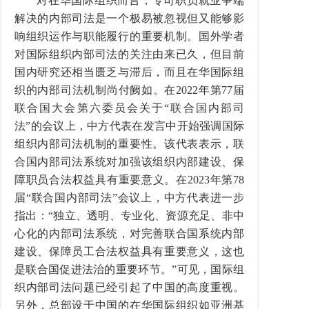
对在华国际组织而言，专司职员就业争端
解决的内部司法是一个极易被忽视但又能够影
响组织运作与职能履行的重要机制。国外学者
对国际组织内部司法的关注由来已久，但目前
国内研究还相当匮乏与滞后，而且在华国际组
织的内部司法机制尚付阙如。在
2022
年第
77
届
联合国大会第六委员会关于
“
联合国内部司
法
”
的会议上，中方代表在发言中开始强调国际
组织内部司法机制的重要性。该代表表示，联
合国内部司法系统对加强该组织内部建设、保
障职员合法权益具有重要意义。在
2023
年第
78
届
“
联合国内部司法
”
会议上，中方代表进一步
指出：
“
独立、透明、专业化、资源充足、非中
心化的内部司法系统，对完善联合国系统内部
建设、保障员工合法权益具有重要意义，这也
是联合国促进法治的重要环节。
”
可见，国际组
织内部司法问题已经引起了中国的高度重视。
另外，总部设于中国的在华国际组织如亚洲基