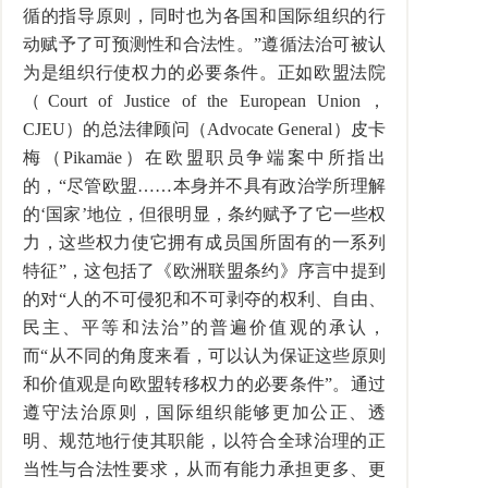
循的指导原则，同时也为各国和国际组织的行
动赋予了可预测性和合法性。
”
遵循法治可被认
为是组织行使权力的必要条件。正如欧盟法院
（
Court of Justice of the European Union
，
CJEU
）的总法律顾问（
Advocate General
）皮卡
梅（
Pikamäe
）在欧盟职员争端案中所指出
的，
“
尽管欧盟
……
本身并不具有政治学所理解
的
‘
国家
’
地位，但很明显，条约赋予了它一些权
力，这些权力使它拥有成员国所固有的一系列
特征
”
，这包括了《欧洲联盟条约》序言中提到
的对
“
人的不可侵犯和不可剥夺的权利、自由、
民主、平等和法治
”
的普遍价值观的承认，
而
“
从不同的角度来看，可以认为保证这些原则
和价值观是向欧盟转移权力的必要条件
”
。通过
遵守法治原则，国际组织能够更加公正、透
明、规范地行使其职能，以符合全球治理的正
当性与合法性要求，从而有能力承担更多、更