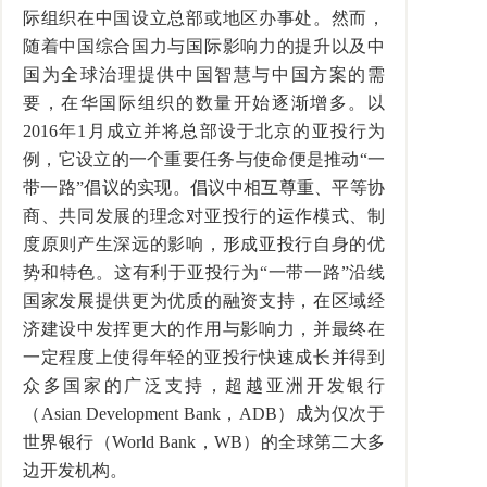
际组织在中国设立总部或地区办事处。然而，
随着中国综合国力与国际影响力的提升以及中
国为全球治理提供中国智慧与中国方案的需
要，在华国际组织的数量开始逐渐增多。以
2016
年
1
月成立并将总部设于北京的亚投行为
例，它设立的一个重要任务与使命便是推动
“
一
带一路
”
倡议的实现。倡议中相互尊重、平等协
商、共同发展的理念对亚投行的运作模式、制
度原则产生深远的影响，形成亚投行自身的优
势和特色。这有利于亚投行为
“
一带一路
”
沿线
国家发展提供更为优质的融资支持，在区域经
济建设中发挥更大的作用与影响力，并最终在
一定程度上使得年轻的亚投行快速成长并得到
众多国家的广泛支持，超越亚洲开发银行
（
Asian Development Bank
，
ADB
）成为仅次于
世界银行（
World Bank
，
WB
）的全球第二大多
边开发机构。