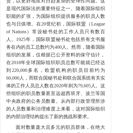
责，以更好地应对日趋复杂的全球性问题。这
是现代国际法的重要特征之一。随着国际组织
职能的扩张，为国际组织提供服务的职员人数
也与日俱增。在
20
世纪初，国际联盟（
League
of Nations
）常设秘书处的工作人员只有数百
人。
1925
年，国际联盟秘书处包括所有文书服
务在内的员工总数约为
400
人。然而，随着国际
组织的发展，仅根据已公开资料的保守估计，
在
2018
年全球国际组织职员总数可能就已经达
到
220,000
多名，欧盟机构的职员目前约为
60,000
人，而联合国秘书处和联合国系统有关实
体的工作人员总人数在
2020
年则为
79,605
人。这
些组织的职员数量甚至远超西班牙、波兰等国
中央政府的公务员数量。从内部行政管理所涉
的人员数量和治理难度上来看，这对国际组织
的内部治理结构提出了新的挑战和要求。
面对数量庞大且多元的职员群体，在绝大