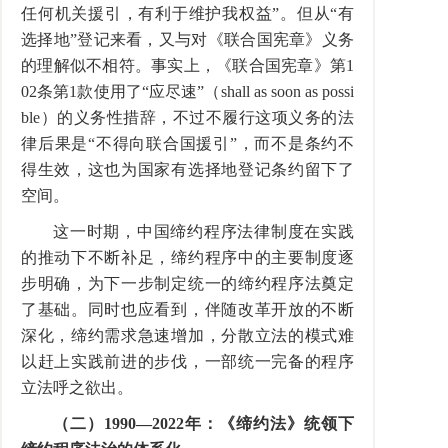
任何机关援引，有利于维护我权益”。但从“有
选择地”登记来看，又与对《联合国宪章》义务
的理解似不相符。事实上，《联合国宪章》第
1
02
条第
1
款使用了“应尽速”（
shall as soon as possi
ble
）的义务性措辞，不过不履行这项义务的法
律后果是“不得向联合国援引”，而不是条约不
得生效，这也为国家有选择地登记条约留下了
空间。
这一时期，中国缔约程序法律制度在实践
的推动下不断补足，缔约程序中的主要制度逐
步明确，为下一步制定统一的缔约程序法奠定
了基础。同时也应看到，伴随改革开放的不断
深化，缔约需求急速增加，分散立法的模式难
以赶上实践前进的步伐，一部统一完备的程序
立法呼之欲出。
（二）
1990
—
2022
年：《缔约法》统领下