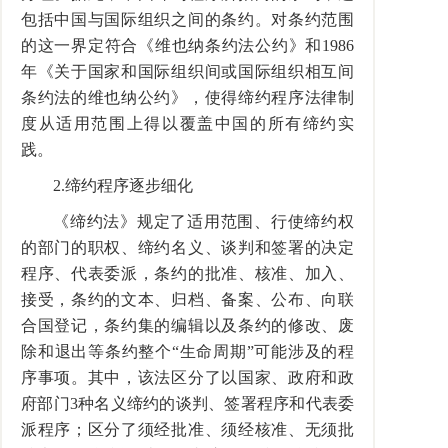
包括中国与国际组织之间的条约。对条约范围
的这一界定符合《维也纳条约法公约》和
1986
年《关于国家和国际组织间或国际组织相互间
条约法的维也纳公约》，使得缔约程序法律制
度从适用范围上得以覆盖中国的所有缔约实
践。
2.
缔约程序逐步细化
《缔约法》规定了适用范围、行使缔约权
的部门的职权、缔约名义、谈判和签署的决定
程序、代表委派，条约的批准、核准、加入、
接受，条约的文本、归档、备案、公布、向联
合国登记，条约集的编辑以及条约的修改、废
除和退出等条约整个“生命周期”可能涉及的程
序事项。其中，该法区分了以国家、政府和政
府部门
3
种名义缔约的谈判、签署程序和代表委
派程序；区分了须经批准、须经核准、无须批