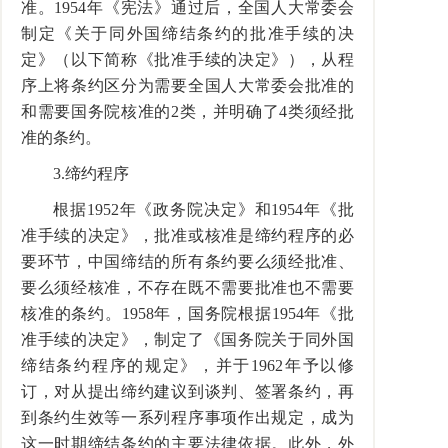
准。
1954
年《宪法》通过后，全国人大常委会
制定《关于同外国缔结条约的批准手续的决
定》（以下简称《批准手续的决定》），从程
序上将条约区分为需要全国人大常委会批准的
和需要国务院核准的
2
类，并明确了
4
类须经批
准的条约。
3.
缔约程序
根据
1952
年《政务院决定》和
1954
年《批
准手续的决定》，批准或核准是缔约程序的必
要环节，中国缔结的所有条约要么须经批准、
要么须经核准，不存在既不需要批准也不需要
核准的条约。
1958
年，国务院根据
1954
年《批
准手续的决定》，制定了《国务院关于同外国
缔结条约程序的规定》，并于
1962
年予以修
订，对从提出缔约建议到谈判、签署条约，再
到条约生效等一系列程序事项作出规定，成为
这一时期缔结条约的主要法律依据。此外，外