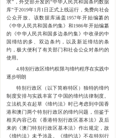
求”，外交部开发的“中华人民共和国条约数据
库”于
2019
年
1
月
1
日正式上线运行，免费向社会
公众开放。该数据库涵盖
1957
年开始编纂的
《中华人民共和国条约集》和
1986
年开始编纂
的《中华人民共和国多边条约集》中收录的中
国缔结的多、双边条约，以及新近缔结的条
约，极大便利了有关部门和社会公众对条约的
使用。
4.
特别行政区缔约权限与缔约程序在实践中
逐步明朗
特别行政区（以下简称特区）独特的缔约
制度安排与实践丰富了中国的缔约法律制度。
立法机关在起草《缔约法》时已考虑到中国香
港和澳门两个特别行政区的缔约问题，但鉴于
相关内容已在《香港特别行政区基本法》及后
来的《澳门特别行政区基本法》作出规定，故
《缔约法》未予涉及。《缔约法》不在特别行