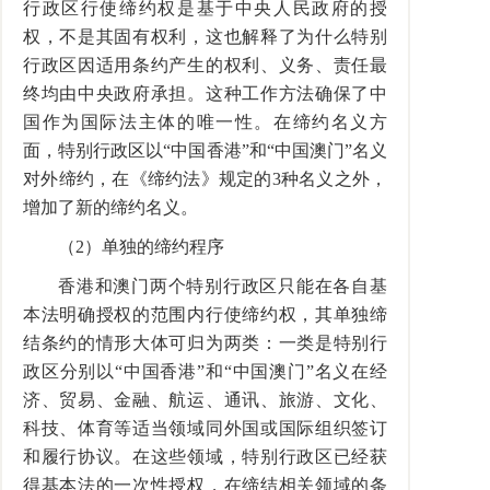
行政区行使缔约权是基于中央人民政府的授
权，不是其固有权利，这也解释了为什么特别
行政区因适用条约产生的权利、义务、责任最
终均由中央政府承担。这种工作方法确保了中
国作为国际法主体的唯一性。在缔约名义方
面，特别行政区以“中国香港”和“中国澳门”名义
对外缔约，在《缔约法》规定的
3
种名义之外，
增加了新的缔约名义。
（
2
）单独的缔约程序
香港和澳门两个特别行政区只能在各自基
本法明确授权的范围内行使缔约权，其单独缔
结条约的情形大体可归为两类：一类是特别行
政区分别以“中国香港”和“中国澳门”名义在经
济、贸易、金融、航运、通讯、旅游、文化、
科技、体育等适当领域同外国或国际组织签订
和履行协议。在这些领域，特别行政区已经获
得基本法的一次性授权，在缔结相关领域的条