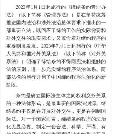
2023
年
1
月
1
日起施行的《缔结条约管理办
法》（以下简称《管理办法》）是在坚持统筹
推进国内法治和涉外法治总体要求下推出的一
部重要立法，既回应了缔约工作的实际需要和
对外交往的现实需求，又蕴含着对缔约程序的
重要制度发展。
2023
年
7
月
1
日起施行的《中华
人民共和国对外关系法》（以下简称《对外关
系法》）明确了缔结条约不得同宪法相抵触的
法治原则，进一步充实缔约程序法治体系。两
部法律的施行开启了中国缔约程序法治化的新
阶段。
条约是确立国际法主体之间权利义务关系
的一种法律形式，是最重要的国际法渊源。缔
结条约不仅是在开展对外交往，更是在创制国
际法。对一个国家而言，缔结条约程序的法治
化尤显必要。制定一套合法、科学、严谨、有