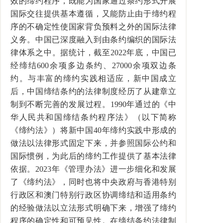
效的缔约程序，既能为国家通过条约形式开展
国际交往提供基本遵循，又能防止由于缔约程
序的不确定性使国家背负预料之外的国际法律
义务。中国已深度融入到由条约编织的国际法
律体系之中。据统计，截至
2022
年底，中国已
经缔结
600
余项多边条约、
27000
余项双边条
约。与丰富的缔约实践相适应，新中国成立
后，中国缔结条约的法律制度经历了从建章立
制到不断完善的发展过程。
1990
年通过的《中
华人民共和国缔结条约程序法》（以下简称
《缔约法》）将新中国
40
年缔约实践中形成的
做法以法律形式固定下来，并参照国际公约和
国际惯例，为此后的缔约工作提供了基本法律
依据。
2023
年《管理办法》进一步细化和发展
了《缔约法》，同时也将中央政府与香港特别
行政区和澳门特别行政区协调缔结和适用条约
的经验做法以立法形式明确下来，增强了缔约
程序的确定性和可预见性。在缔结条约法律制