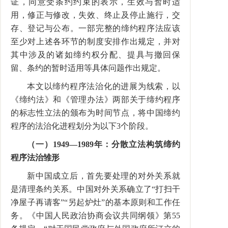
证，同意受条约约束的表示，生效与暂时适
用，修正与修改，失效、终止及停止施行，交
存、登记与公布。一部完整的缔约程序法应该
至少对上述各环节的制度安排作出规定，并对
其中涉及的诸如缔约权分配、提具与撤回保
留、条约的暂时适用等具体问题作出规定。
本文以缔约程序法治化的进展为线索，以
《缔约法》和《管理办法》两部关于缔约程序
的标志性立法的颁布为时间节点，将中国缔约
程序的法治化进程划分为以下
3
个阶段。
（一）
1949
—
1989
年：分散立法构筑缔约
程序法治雏形
新中国成立后，首先要处理的对外关系就
是清理条约关系。中国对外关系确立了“打扫干
净屋子再请客”“另起炉灶”的基本原则和工作任
务。《中国人民政治协商会议共同纲领》第
55