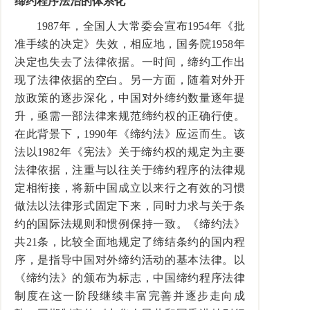
缔约程序法治的体系化
1987
年，全国人大常委会宣布
1954
年《批
准手续的决定》失效，相应地，国务院
1958
年
决定也失去了法律依据。一时间，缔约工作出
现了法律依据的空白。另一方面，随着对外开
放政策的逐步深化，中国对外缔约数量逐年提
升，亟需一部法律来规范缔约权的正确行使。
在此背景下，
1990
年《缔约法》应运而生。该
法以
1982
年《宪法》关于缔约权的规定为主要
法律依据，注重与以往关于缔约程序的法律规
定相衔接，将新中国成立以来行之有效的习惯
做法以法律形式固定下来，同时力求与关于条
约的国际法规则和惯例保持一致。《缔约法》
共
21
条，比较全面地规定了缔结条约的国内程
序，是指导中国对外缔约活动的基本法律。以
《缔约法》的颁布为标志，中国缔约程序法律
制度在这一阶段继续丰富完善并逐步走向成