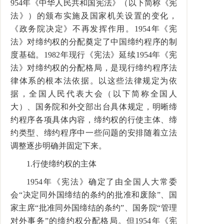
954
年《中华人民共和国宪法》（以下简称《宪
法》）的颁布实施及国家机关设置的变化，
《政务院决定》不再发挥作用。
1954
年《宪
法》对缔约权的分配奠定了中国缔约程序的制
度基础。
1982
年现行《宪法》延续
1954
年《宪
法》对缔约权的分配格局，是现行缔约程序法
律体系的根本法依据。以这些法律规定为依
据，全国人民代表大会（以下简称全国人
大）、国务院和外交部出台具体规定，明晰缔
约程序各项具体内容，缔约权的行使主体、缔
约类型、缔约程序中一些问题的安排随着立法
调整逐步明确并固定下来。
1.
行使缔约权的主体
1954
年《宪法》确定了由全国人大常委
会“决定同外国缔结的条约的批准和废除”、国
家主席“批准同外国缔结的条约”、国务院“管理
对外事务”的缔约权分配格局。但
1954
年《宪