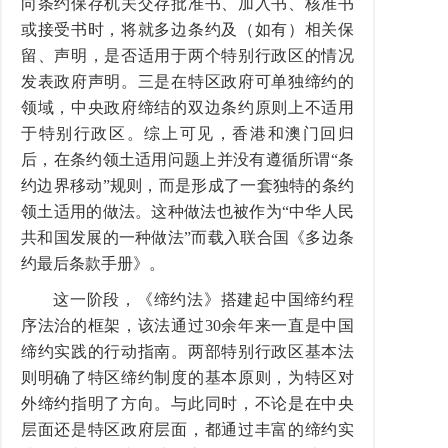
向条约保存机关交存批准书、加入书、核准书
或接受书时，将就多边条约及（如有）相关保
留、声明，是否适用于两个特别行政区的情况
发表政府声明。三是在特区政府可单独缔约的
领域，中央政府缔结的双边条约原则上不适用
于特别行政区。综上可见，香港和澳门回归
后，在条约领土适用问题上并没有遵循所谓“条
约边界移动”规则，而是形成了一套独特的条约
领土适用的做法。这种做法也被作为“中华人民
共和国发展的一种做法”而载入联合国《多边条
约最后条款手册》。
这一阶段，《缔约法》搭建起中国缔约程
序法治的框架，该法通过
30
余年来一直是中国
缔约实践的行动指南。两部特别行政区基本法
则明确了特区缔约制度的基本原则，为特区对
外缔约指明了方向。与此同时，不论是在中央
层面还是特区政府层面，都通过丰富的缔约实