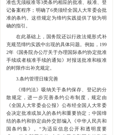
准也无须核准等
3
类条约相应的批准、核准、登
记备案程序；明确了
6
类须经全国人大常委会批
准的条约。这些规定为缔约实践提供了较为明
确的指引。
在此基础上，国务院还以行政法规形式补
充规范缔约实践中出现的具体问题。例如，
199
2
年《国务院办公厅关于办理国际条约协定批准
手续或者核准手续的通知》对报送批准和核准
的时限作出补充规定。
3.
条约管理日臻完善
《缔约法》吸纳关于条约保存、登记的分
散规定，进一步完善条约公布制度，规定由
《全国人大常委会公报》公布经全国人大常委
会决定批准或加入的条约和重要协定；中国缔
结的条约和协定由外交部编入《中华人民共和
国条约集》。“为适应信息公开和透明度要