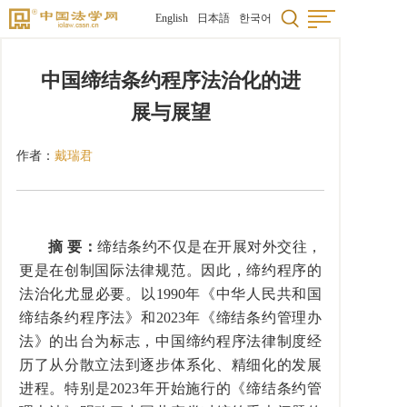
English
日本語
한국어
中国缔结条约程序法治化的进
展与展望
作者：
戴瑞君
摘
要：
缔结条约不仅是在开展对外交往，
更是在创制国际法律规范。因此，缔约程序的
法治化尤显必要。以
1990
年《中华人民共和国
缔结条约程序法》和
2023
年《缔结条约管理办
法》的出台为标志，中国缔约程序法律制度经
历了从分散立法到逐步体系化、精细化的发展
进程。特别是
2023
年开始施行的《缔结条约管