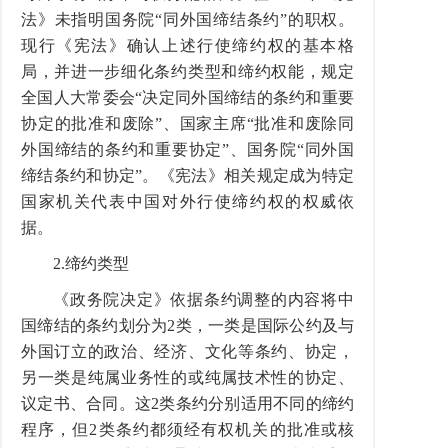
法》未指明国务院“同外国缔结条约”的职权。
现行《宪法》确认上述行使缔约权的基本格
局，并进一步细化条约类型和缔约权能，规定
全国人大常委会“决定同外国缔结的条约和重要
协定的批准和废除”、国家主席“批准和废除同
外国缔结的条约和重要协定”、国务院“同外国
缔结条约和协定”。《宪法》相关规定成为特定
国家机关代表中国对外行使缔约权的权威依
据。
2.
缔约类型
《政务院决定》依据条约调整的内容将中
国缔结的条约划分为
2
类，一类是国际公约及与
外国订立的政治、经济、文化等条约、协定，
另一类是纯属业务性的或纯属技术性的协定、
议定书、合同。这
2
类条约分别适用不同的缔约
程序，但
2
类条约都须经有权机关的批准或核