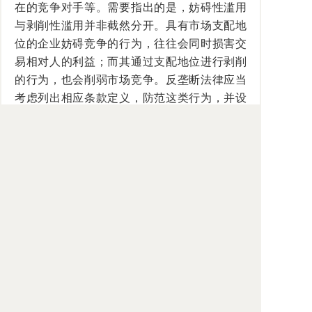
在的竞争对手等。需要指出的是，妨碍性滥用
与剥削性滥用并非截然分开。具有市场支配地
位的企业妨碍竞争的行为，往往会同时损害交
易相对人的利益；而其通过支配地位进行剥削
的行为，也会削弱市场竞争。反垄断法律应当
考虑列出相应条款定义，防范这类行为，并设
置相应的处罚。
（作者单位：中国社会科学院国际法研究
所）
来源：《 人民日报 》（ 2018年04月19日
07 版）