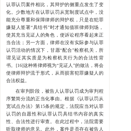
认罪认罚案件相比，其辩护的侧重点发生了变
化。少数地方在认罪认罚从宽制度试点中，没
能充分尊重和保障律师的辩护权，只是在犯罪
嫌疑人签署“具结书”时才通知值班律师到场，
使其充当见证人的角色，使诉讼程序看起来正
当合法；另一方面，律师在没有实际参与认罪
认罚活动的情况下，甘愿“配合”检察机关，所
谓见证其实质是为检察机关行为的合法性背
书。[16]这种将律师视为“见证人”的做法，将会
使律师辩护流于形式，从而损害犯罪嫌疑人的
合法权益。
在审判阶段，被告人认罪认罚成为审判程
序繁简分流的正当化事由。根据《认罪认罚从
宽试点办法》第15条的规定，法院应当对认罪
认罚的自愿性和认罪认罚具结书内容的真实
性、合法性进行审查。在此过程中，法院需要
听取律师的意见。此外，案件是否存在被告人