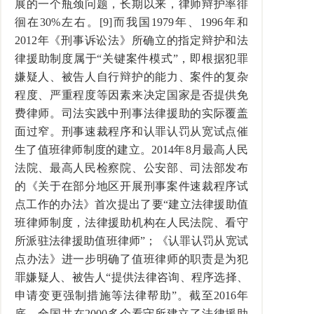
展的一个瓶颈问题，长期以来，律师辩护率徘
徊在30%左右。[9]而我国1979年、1996年和
2012年《刑事诉讼法》所确立的指定辩护和法
律援助制度属于“关键案件模式”，即根据犯罪
嫌疑人、被告人自行辩护的能力、案件的复杂
程度、严重程度等因素来决定国家是否提供免
费律师。司法实践中刑事法律援助的实际覆盖
面过窄。刑事速裁程序和认罪认罚从宽试点催
生了值班律师制度的建立。2014年8月最高人民
法院、最高人民检察院、公安部、司法部发布
的《关于在部分地区开展刑事案件速裁程序试
点工作的办法》首次提出了要“建立法律援助值
班律师制度，法律援助机构在人民法院、看守
所派驻法律援助值班律师”；《认罪认罚从宽试
点办法》进一步明确了值班律师的职责是为犯
罪嫌疑人、被告人“提供法律咨询、程序选择、
申请变更强制措施等法律帮助”。截至2016年
底，全国共在2000多个看守所建立了法律援助