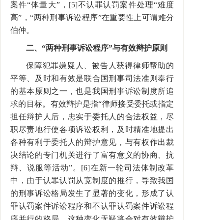
案件“体量大”，[5]不认罪认罚案件处理“难度
高”，“两种刑事诉讼程序”在重要性上可谓难分
伯仲。
二、“两种刑事诉讼程序”与有效辩护原则
保障犯罪嫌疑人、被告人获得律师帮助的
平等、及时和有效是联合国刑事司法准则奉行
的基本原则之一，也是我国刑事诉讼制度所追
求的目标。有效辩护是指“律师接受委托或指定
担任辩护人后，忠实于委托人的合法权益，尽
职尽责地行使各项诉讼权利，及时精准地提出
各种有利于委托人的辩护意见，与有权作出裁
决结论的专门机关进行了富有意义的协商、抗
辩、说服等活动”。[6]在新一轮司法体制改革
中，由于认罪认罚从宽制度的推行，导致我国
的刑事诉讼格局发生了显著的变化，形成了认
罪认罚案件诉讼程序和不认罪认罚案件诉讼程
序并行的格局，这种变化无疑将会对有效辩护