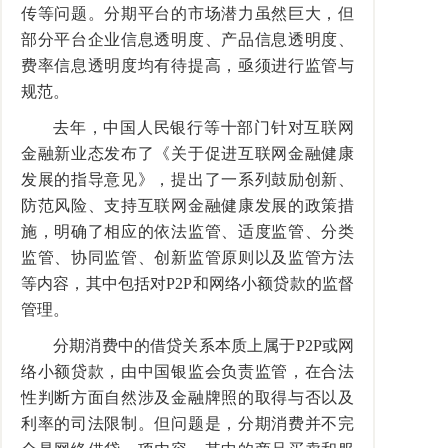
传等问题。分期平台的市场潜力虽然巨大，但
部分平台企业信息透明度、产品信息透明度、
费率信息透明度均有待提高，亟须进行监管与
规范。
去年，中国人民银行等十部门针对互联网
金融新业态发布了《关于促进互联网金融健康
发展的指导意见》，提出了一系列鼓励创新、
防范风险、支持互联网金融健康发展的政策措
施，明确了相应的依法监管、适度监管、分类
监管、协同监管、创新监管原则以及监管方法
等内容，其中包括对P2P和网络小额贷款的监督
管理。
分期消费中的借贷关系本质上属于P2P或网
络小额贷款，由中国银监会负责监管，在合法
性判断方面自然涉及金融牌照的取得与否以及
利率的司法限制。但问题是，分期消费并不完