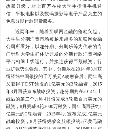
改版升级，对上百万在校大学生提供手机通
信、平板电脑以及数码摄影等电子产品为主的
免息分期付款消费服务。
近两年来，随着互联网金融的蓬勃兴起，
大学生分期消费市场被越来越多的互联网金融
公司所看好，以趣分期、分期乐等为代表的专
门针对大学生群体所开发的分期付款消费网络
平台相继上线运行，并接连获得巨额融资，行
业扩张势头强劲。其中，分期乐在2014 年3月获
得经纬中国领投的千万美元A轮融资后，同年底
又获得了DST领投的1亿美元的B轮融资，2015
年3月再获京东战略投资；趣分期则在2014年上
线后的第二个月即4月份完成A轮数百万美元的
融资，8月完成B轮3000万融资，同年底再获约1
亿美元的C轮融资，2015年4月宣布完成1亿美元
战略投资，8月获得蚂蚁金服领投约2亿美元融
资，9月完成芝麻信用授权接入，2016年1月成