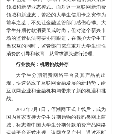
领域和新型业态模式。面对这一互联网新消费
领域和新业态，曾经的大学生信用卡之灾作为
前车之鉴，不免让金融监管部门感伤心悸。大
学生分期付款消费虽成时尚，但对这个新兴市
场的监管执法需要协同跟进，在保护大学生正
当权益的同时，监管部门需注重对大学生理性
消费的引导和教育，从需求源头进行治理。
行业勃兴：机遇挑战并存
大学生分期消费网络平台及其产品的出
现，快速适应了互联网金融发展的新趋势，给
互联网企业和金融机构均带来了新的机遇和挑
战。
2013年7月1日，佰潮网正式上线后，成为
国内首家支持大学生分期购物的数码类网上商
城，标志着中国大学生分期付款消费产品网络
运营平台正式出现。该网立足广州，通过不断