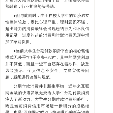
额融资，行业扩张势头强劲。
●但与此同时，由于在校大学生的经济独立
性整体较差，攀比心理严重，理财意识不强，
超出能力的消费最终会出现违约行为和不良信
用记录，过度的超前消费和时髦消费无形中增
加了家庭负担。
●当前大学生分期付款消费平台的核心营销
模式无外乎“电子商务+P2P”，其中的网贷利息
并不算低，而且一些平台还存在着欺诈、缺乏
风险提示、个人信息不安全、过度宣传等问
题，亟须进行监管与规范。
分期付款消费并非新生事物，近年来互联
网金融的快速发展无疑给大学生分期付款消费
注入了新动力。大学生分期付款消费的盛行，
既是当前消费信用市场进一步细分的必然结
果，也是“互联网+”驱动下快速崛起的新兴消费