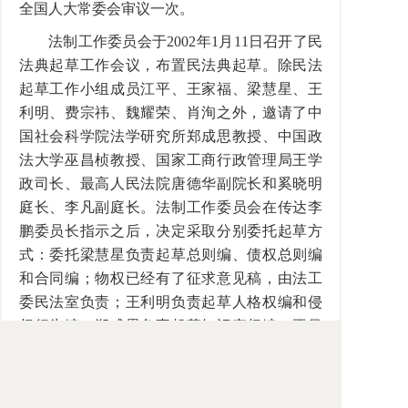
全国人大常委会审议一次。
法制工作委员会于2002年1月11日召开了民
法典起草工作会议，布置民法典起草。除民法
起草工作小组成员江平、王家福、梁慧星、王
利明、费宗祎、魏耀荣、肖洵之外，邀请了中
国社会科学院法学研究所郑成思教授、中国政
法大学巫昌桢教授、国家工商行政管理局王学
政司长、最高人民法院唐德华副院长和奚晓明
庭长、李凡副庭长。法制工作委员会在传达李
鹏委员长指示之后，决定采取分别委托起草方
式：委托梁慧星负责起草总则编、债权总则编
和合同编；物权已经有了征求意见稿，由法工
委民法室负责；王利明负责起草人格权编和侵
权行为编；郑成思负责起草知识产权编；巫昌
桢负责起草婚姻家庭编、继承编；唐德华负责
起草侵权责任编；费宗祎负责起草涉外民事关
系的法律适用编。由于时间紧，不可能对民法