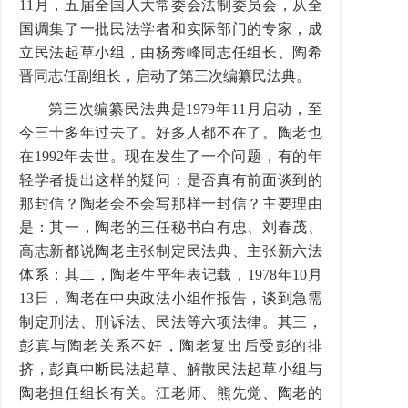
11月，五届全国人大常委会法制委员会，从全
国调集了一批民法学者和实际部门的专家，成
立民法起草小组，由杨秀峰同志任组长、陶希
晋同志任副组长，启动了第三次编纂民法典。
第三次编纂民法典是1979年11月启动，至
今三十多年过去了。好多人都不在了。陶老也
在1992年去世。现在发生了一个问题，有的年
轻学者提出这样的疑问：是否真有前面谈到的
那封信？陶老会不会写那样一封信？主要理由
是：其一，陶老的三任秘书白有忠、刘春茂、
高志新都说陶老主张制定民法典、主张新六法
体系；其二，陶老生平年表记载，1978年10月
13日，陶老在中央政法小组作报告，谈到急需
制定刑法、刑诉法、民法等六项法律。其三，
彭真与陶老关系不好，陶老复出后受彭的排
挤，彭真中断民法起草、解散民法起草小组与
陶老担任组长有关。江老师、熊先觉、陶老的