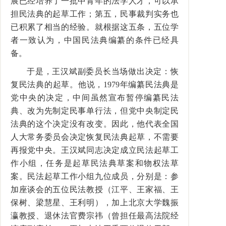
展已经培养了一批中青年的法学人才，可以承
担民法典的起草工作；第五，民事裁判实务也
已积累了相当的经验。就根据这五条，五位学
者一致认为，中国民法典编纂的条件已经具
备。
于是，王汉斌副委员长当场做出决定：恢
复民法典的起草。他说，1979年编纂民法典是
党中央的决定，中间虽然宣布暂停编纂民法
典、改为先制定民事单行法，但党中央制定民
法典的这个决定没有改变。因此，他代表全国
人大常务委员会决定恢复民法典起草，不需要
再报党中央。王汉斌同志决定成立民法起草工
作小组，任务是起草民法典草案和物权法草
案。民法起草工作小组九位成员，分别是：参
加座谈会的五位民法教授（江平、王家福、王
保树、梁慧星、王利明），加上北京大学魏振
瀛教授、退休法官费宗祎（曾担任最高法院经