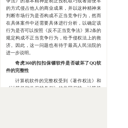
争法》的基本精神是制止投机取巧或者搭便车
的方式侵占他人的商业成果，并以这种精神来
判断市场行为是否构成不正当竞争行为，然而
在具体案件中还需要具体进行分析，以确定该
行为是否可以按照《反不正当竞争法》第2条的
规定构成不正当竞争行为，给予侵权法上的救
济。因此，这一问题也有待于最高人民法院的
进一步说明。
奇虎360的扣扣保镖软件是否破坏了QQ软
件的完整性
计算机软件的完整权受到《著作权法》和
《计算机软件保护条例》的共同保护。计算机
软件的完整权是指计算机软件内容等不应受到
歪曲、篡改的权利。根据这一权利，计算机软
件著作权人有权保护其软件的完整性，保护其
软件不被他人作违背其思想的删除、增添或其
他损害性的变动。我国《计算机软件保护条