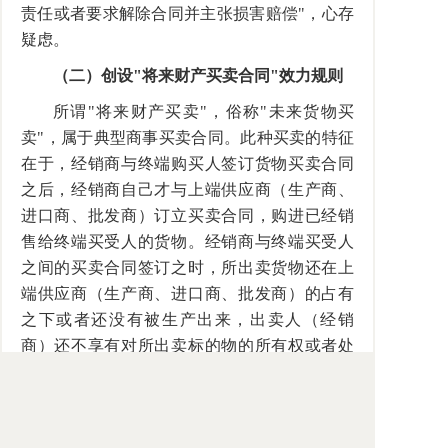
责任或者要求解除合同并主张损害赔偿"，心存
疑虑。
（二）创设"将来财产买卖合同"效力规则
所谓"将来财产买卖"，俗称"未来货物买
卖"，属于典型商事买卖合同。此种买卖的特征
在于，经销商与终端购买人签订货物买卖合同
之后，经销商自己才与上端供应商（生产商、
进口商、批发商）订立买卖合同，购进已经销
售给终端买受人的货物。经销商与终端买受人
之间的买卖合同签订之时，所出卖货物还在上
端供应商（生产商、进口商、批发商）的占有
之下或者还没有被生产出来，出卖人（经销
商）还不享有对所出卖标的物的所有权或者处
分权。特别在现代市场经济条件下，经销商为
了节约成本，实行所谓"零库存"经销方式，致
所谓"将来财产买卖"，或"未来货物买卖"，成为