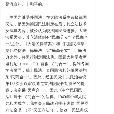
是流血的、非和平的。
中国之继受外国法，在大陆法系中选择德国
民法，是因为德国民法制定在后，其立法技术
及法典内容，被公认为较法国民法进步。大陆
法系民法，其立法体例有"民商分立"与"民商合
一"之分。《大清民律草案》和《民国民律草
案》均仿法、德民法，采"民商分立"，于民法
典之外，将另行制定商法典。因意大利学者摩
坦利尼（motanelli）首倡"民商合一"，得到各国
学者赞同，瑞士民法、泰国民法和苏俄民法均
采"民商合一"。因此，经国民党中央政治会议
第183次会议审议通过立法院院长胡汉民的提
案，决定采"民商合一"。因此《中华民国民
法》属于"民商合一"的法典。1949年中华人民
共和国成立，我中央人民政府明令废除"国民党
六法全书"（即"民国六法"），使这一民法典仅