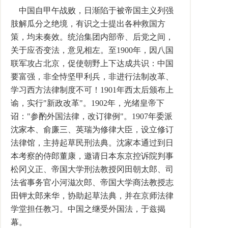
中国自甲午战败，日渐陷于被帝国主义列强
肢解瓜分之绝境，有识之士提出各种救国方
策，均未奏效。统治集团内部帝、后党之间，
关于应否变法，意见相左。至1900年，因八国
联军攻占北京，促使朝野上下达成共识：中国
要富强，非全恃坚甲利兵，非进行法制改革、
学习西方法律制度不可！1901年西太后颁布上
谕，实行"新政改革"。1902年，光绪皇帝下
诏："参酌外国法律，改订律例"。1907年委派
沈家本、俞廉三、英瑞为修律大臣，设立修订
法律馆，主持起草民刑法典。沈家本通过到日
本考察的侍郎董康，邀请日本东京控诉院判事
松冈义正、帝国大学刑法教授冈田朝太郎、司
法省事务官小河滋次郎、帝国大学商法教授志
田钾太郎来华，协助起草法典，并在京师法律
学堂担任教习。中国之继受外国法，于兹揭
幕。