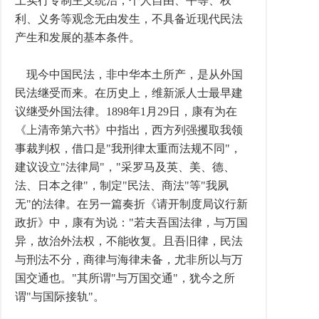
上实行专制主义统治，个人自由、平等、权
利、义务等观念无由发生，不具备近现代民法
产生和发展的基本条件。
现今中国民法，非中华本土所产，是从外国
民法继受而来。在历史上，维新派人士最早建
议继受外国法律。1898年1月29日，康有为在
《上清帝第六书》中指出，西方列强攫取我领
事裁判权，借口是"我刑律太重而法规不同"，
建议设立"法律局"，"采罗马及英、美、德、
法、日本之律"，制定"民法、商法"等"我夙
无"的法律。在另一篇奏折《请开制度局议行新
政折》中，康有为说："若夫吾国法律，与万国
异，故治外法权，不能收复。且吾旧律，民法
与刑法不分，商律与海律未备，尤非所以与万
国交通也。"其所谓"与万国交通"，犹今之所
谓"与国际接轨"。