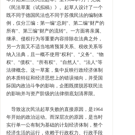
《民法草案（试拟稿）》。起草人设计了一个
既不同于德国民法也不同于苏俄民法的编制体
例，仅分三编：第一编"总则"、第二编"财产的
所有"、第三编"财产的流转"。一方面将亲属、
继承、侵权行为等重要内容排除在法典之外，
另一方面又不适当地将预算关系、税收关系等
纳入法典，且一概不使用"权利"、"义务"、"物
权"、"债权"、"所有权"、"自然人"、"法人"等
法律概念。这一草案，集中反映行政经济体制
的本质特征和经济思想上的错误倾向，并受国
际国内政治斗争的影响，企图既摆脱苏联民法
的影响并与资产阶级的法律彻底划清界限。
导致这次民法起草失败的直接原因，是1964
年开始的政治运动。而深层次的原因，是当时
实行单一公有制为基础的计划经济体制，整个
经济生活的运行，依赖于行政权力、行政手段