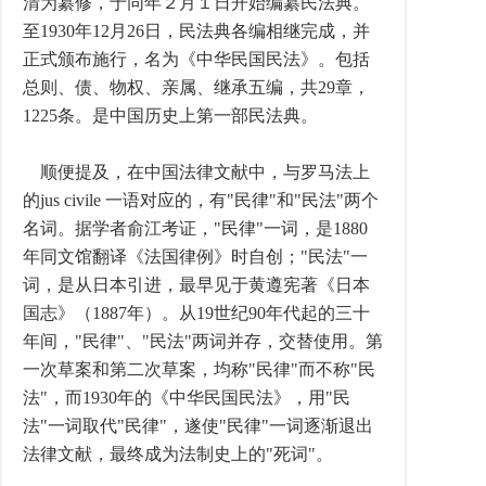
清为纂修，于同年２月１日开始编纂民法典。
至1930年12月26日，民法典各编相继完成，并
正式颁布施行，名为《中华民国民法》。包括
总则、债、物权、亲属、继承五编，共29章，
1225条。是中国历史上第一部民法典。
顺便提及，在中国法律文献中，与罗马法上
的jus civile 一语对应的，有"民律"和"民法"两个
名词。据学者俞江考证，"民律"一词，是1880
年同文馆翻译《法国律例》时自创；"民法"一
词，是从日本引进，最早见于黄遵宪著《日本
国志》（1887年）。从19世纪90年代起的三十
年间，"民律"、"民法"两词并存，交替使用。第
一次草案和第二次草案，均称"民律"而不称"民
法"，而1930年的《中华民国民法》，用"民
法"一词取代"民律"，遂使"民律"一词逐渐退出
法律文献，最终成为法制史上的"死词"。