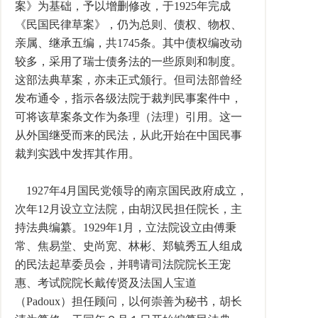
案》为基础，予以增删修改，于1925年完成
《民国民律草案》，仍为总则、债权、物权、
亲属、继承五编，共1745条。其中债权编改动
较多，采用了瑞士债务法的一些原则和制度。
这部法典草案，亦未正式颁行。但司法部曾经
发布通令，指示各级法院于裁判民事案件中，
可将该草案条文作为条理（法理）引用。这一
从外国继受而来的民法，从此开始在中国民事
裁判实践中发挥其作用。
1927年4月国民党领导的南京国民政府成立，
次年12月设立立法院，由胡汉民担任院长，主
持法典编纂。1929年1月，立法院设立由傅秉
常、焦易堂、史尚宽、林彬、郑毓秀五人组成
的民法起草委员会，并聘请司法院院长王宠
惠、考试院院长戴传贤及法国人宝道
（Padoux）担任顾问，以何崇善为秘书，胡长