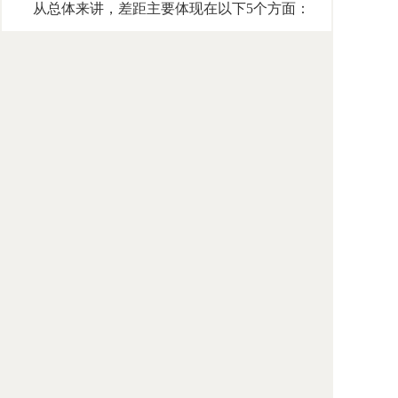
从总体来讲，差距主要体现在以下5个方面：
1、对部分有关知识产权的行政终局决定，缺
乏必要的司法审查和监督，这个主要体现在商
标法和专利法中；
2、对知识产权的侵权行为，特别是对假冒和
盗版行为的打击力度不够，对受害人的救济措
施还不完善；
3、对知识产权权利人的权利限制过多、过
宽，不合理地损害了权利人的合法权益，这个
问题主要体现在著作权法中；
4、在各类知识产权的保护内容和保护水平上
存在着不同程度的差距，主要是还没有对集成
电路布图设计提供专门的法律保护；