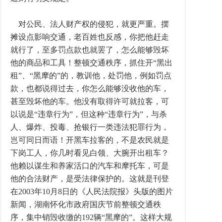
对公民、法人财产权的侵犯，就更严重。摆
摊设点影响交通，老百姓也反感，你把他赶走
就行了，至多罚点款也就罢了，怎么能够毁坏
他的商品和工具！整顿交通秩序，抓住开“黑出
租”、“黑摩的”的，教训他，处罚他，例如罚点
款，也都说得过去，你怎么能够没收他的车，
甚至毁坏他的车。他没有取得许可就拉客，可
以说是“违章行为”，但这种“违章行为”，与杀
人、爆炸、投毒、抢银行一类违法犯罪行为，
岂可同日而语！开黑车拉客的，不是农民就是
下岗工人，你几时看见白领、大腕开出租车？
他赖以谋生和养家活口的汽车和摩托车，可是
他的合法财产，是受法律保护的。这就是刊登
在2003年10月8日的《人民法院报》头版的图片
新闻，湖南怀化市政府国庆节前整顿交通秩
序，集中销毁收缴的192辆“黑摩的”。这样大规