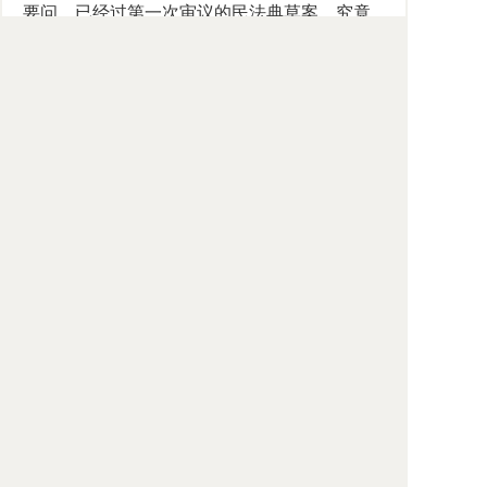
要问，已经过第一次审议的民法典草案，究竟
属于上述三种可能性的哪一种？究竟出了什么
问题？为什么不向公民作一个交代？为什么不
向国际社会作一个交代？
从新闻媒体的报道看，本届人大不再审议民
法典草案，改为先审议通过物权法、侵权责任
法和涉外民事关系法。但民法典的指导思想、
基本原则、基本精神、价值取向、结构体例等
等都没有讨论、没有确定，就把原草案拆开成
若干编，逐一修改、审议、通过，这就好比建
一座大厦，不先作整个大厦的设计，就着手建
造各个房间，然后将各个房间“拼合在一起”组
成一座大厦。这怎么行！最近新闻媒体报道的
三门峡大坝的教训值得记取。中国民法典的重
要性不知要超过三门峡大坝多少倍，要照现在
的办法真搞出一部“拼合式”的民法典，可能给