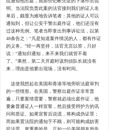
院通知他出庭，就那些记帐凭证的下落作出说
明。当法院负责此案的法官接到我们的证人名
单后，颇显为难地告诉笔者：其他的证人可以
通知到，但让公安干警出庭作证，他们还没有
过这种先例。笔者当即拿出刑事诉讼法，以第
48条告之：“凡是知道案件情况的人，都有作证
的义务。”经一再坚持，法官无言以答，只好
说：“通知归通知，来不来我们就管不着
了。”果然，第二天开庭时该刑侦队长就没有
来，理由是他要出现场，没有时间。
这使我想起在美国和香港等地旁听法庭审判
的一些情形。在美国，警察出庭作证非常普
遍，只要案情需要，警察就必须出庭作证，他
要象普通证人一样宣誓，然后接受辩护方的讯
问和质证。如果宣誓后说谎，将构成伪证罪；
而如果置法院的通知于不顾，则可能构成妨害
司法罪。更重要的是，正如一位美国朋友所告