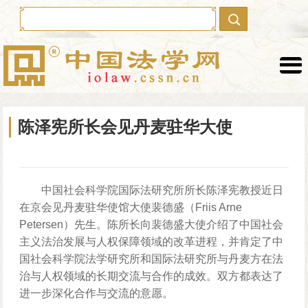
本网首发
最新作品
陈泽宪所长会见丹麦驻华大使
理论文章
学者文集
学部委员
荣誉奖项
中国社会科学院国际法研究所所长陈泽宪教授近日
热点视频
建言献策
在京会见丹麦驻华使馆大使裴德盛（Friis Arne
学者行踪
对外交流
Petersen）先生。陈所长向裴德盛大使介绍了中国社会
主义法治发展与人权保障领域的改革进程，并肯定了中
学术会议
学术讲座
国社会科学院法学研究所和国际法研究所与丹麦方在法
治与人权领域的长期交流与合作的成效。双方都表达了
法学教育
法学分馆
进一步深化合作与交流的意愿。
沙滩拾贝