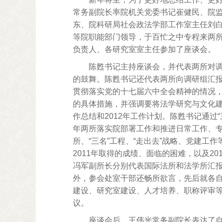
常务副院长率院机关党委书记崔健民、院
东、院科研局社会政法学部工作室主任刘
等院职能部门领导，于百忙之中专程来两
负责人、各研究室室主任参加了座谈会。
陈甦书记主持座谈会，并代表两所对
的鼓舞。陈甦书记还代表两所向调研组汇
贯彻落实党的十七届六中全会精神的情况
的具体措施，并强调要将法学研究与文化建
作总结和2012年工作计划。陈甦书记通过“三
年两所落实院部署工作和推进日常工作、专
所、“三名”工程、“走出去”战略、党建工
2011年取得的成绩、面临的困难，以及2
冯军副所长分别代表国际法所和法学所汇
外，参会处室干部还畅所欲言，先后就各自
建设、研究室建设、人才培养、职称评审
议。
座谈会后，王伟光常务副院长表达了