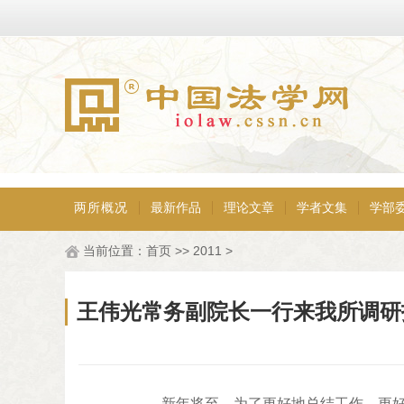
两所概况
最新作品
理论文章
学者文集
学部
当前位置：
首页
>>
2011
>
王伟光常务副院长一行来我所调研
新年将至，为了更好地总结工作、更好