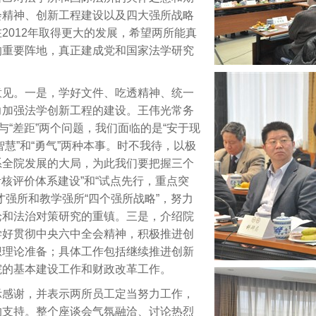
会精神、创新工程建设以及四大强所战略
2012年取得更大的发展，希望两所能真
的重要阵地，真正建成党和国家法学研究
意见。一是，学好文件、吃透精神、统一
力加强法学创新工程的建设。王伟光常务
与“差距”两个问题，我们面临的是“安于现
智慧”和“勇气”两种本事。时不我待，以极
系全院发展的大局，为此我们要把握三个
考核评价体系建设”和“试点先行，重点突
才强所和教学强所“四个强所战略”，努力
论和法治对策研究的重镇。三是，介绍院
学好贯彻中央六中全会精神，积极推进创
想理论准备；具体工作包括继续推进创新
院的基本建设工作和财政改革工作。
示感谢，并表示两所员工定当努力工作，
的支持。整个座谈会气氛融洽、讨论热烈