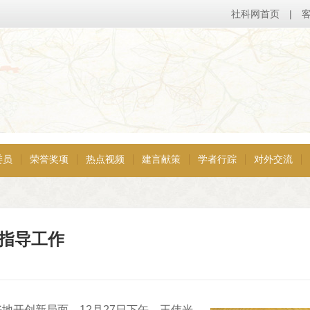
社科网首页
|
委员
荣誉奖项
热点视频
建言献策
学者行踪
对外交流
指导工作
地开创新局面，12月27日下午，王伟光