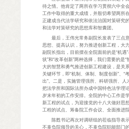
待之情。他肯定了两所在学习贯彻六中全
工作中取得的重大成绩，并殷切希望两所在
正建成当代法学研究和依法治国对策研究
和法学对策研究的思想库和智囊团。
最后，王伟光常务副院长发表了三点
思想、提高认识，努力推进创新工程，大
副院长指出，目前摆在全院面前的是“机遇”
状”和“改革创新”两种选择，我们需要的是“
大的智慧和勇气推进创新工程建设，是关
关键环节，即“机制、体制、制度创新”、“
出”。二是，实施管理强所、科研强所、人
把法学所和国际法所办成中国特色法学理
岁末年初的工作安排。全院的中心工作是
新工程的试点，为迎接党的十八大做好思
工程的试点、筹备院工作会议、全面推进
陈甦书记再次对调研组的莅临指导表
不辜负院领导的关心，不辜负院职能部门