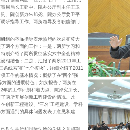
监察局局长王延中、院办公厅副主任王卫
白驹、院创新办朱旭尧、院办公厅姜卫平
所调研指导工作。两所领导及各职能部门
调研组的莅临指导表示热烈的欢迎和莫大
报了两个方面的工作：一是，两所学习和
，特别介绍了两所贯彻落实六中全会精神
设相结合；二是，汇报了两所2011年工
条线索”和“七个模块”，详细介绍了2011
项工作的基本情况；概括了在“四个”强
作等方面的进展特色；如实报告了两所在
012年的工作计划和着力点。陈泽宪所长、
报了两所开展创新工程建设的情况。此
在创新工程建设、“三名”工程建设、学科
等方面遇到的具体问题发表了意见和建
自己对法学所和国际法所的关怀之意和期