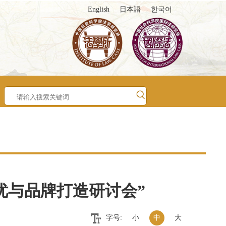
English
日本語
한국어
优与品牌打造研讨会”
字号:
小
中
大