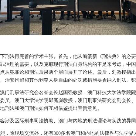
下刑法再完善的学术主张。首先，他从编纂新《刑法典》的必要
罪治理的需要，以及克服现行刑法自身结构的不足来考虑，中国
点从犯罪论和刑法后果两个层面展开了论述。最后，刘教授指出
、治安拘留和其他剥夺人身自由的处罚或措施要否纳入刑法、犯
澳门刑事法研究会名誉会长赵国强教授，澳门科技大学法学院院
委员、澳门大学法学院邱庭彪教授，澳门刑事法研究会副会长、
地刑法和澳门刑法如何互相借鉴提出宝贵意见。
容涉及区际刑事司法协助、澳门与内地的刑法理论与实践的异同
烈，除现场交流外，还有300多名澳门和内地的法律界与法学界