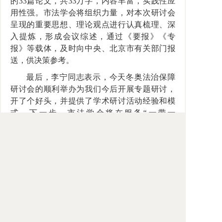
的
33篇论文，共33万字，内容丰富，实践性应
用性强。市法学会将组织力量，对本次研讨会
呈现的重要思想、理论观点进行认真梳理、深
入提炼，形成会议综述，通过《要报》《专
报》等载体，及时向中央、北京市有关部门报
送，供决策参考。
最后，李宁同志表示，今天冬奥法治保障
研讨会的顺利举办为我们今后开展专题研讨，
开了个好头，并提供了学术研讨活动经验和模
式。下一步，市法学会将在服务
“一带一
路”和“两区”建设等法治保障问题上，研究借鉴
本次研讨会的形式和做法，按照萧有茂书记提
出的要求，充分发挥市法学会团结凝聚、搭建
平台、服务保障的优势，组织所属研究会围绕
服务中央和市委市政府工作大局，在民主法治
进程和经济社会发展中贡献首都法学法律工作
者的智慧和力量。