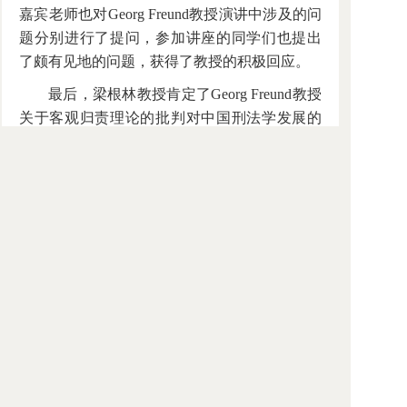
嘉宾老师也对Georg Freund教授演讲中涉及的问
题分别进行了提问，参加讲座的同学们也提出
了颇有见地的问题，获得了教授的积极回应。
最后，梁根林教授肯定了Georg Freund教授
关于客观归责理论的批判对中国刑法学发展的
借鉴意义，并进行总结致辞，感谢Georg Freund
教授的演讲、张正宇博士、陈璇讲师的翻译以
及各位老师同学的参加。讲座于九点半左右在
轻松愉快的氛围中结束。
“当代刑法思潮论坛”每月举办一次，由北
京大学杨春洗法学教育与研究基金赞助支持，
北京大学法学院、清华大学法学院、中国人民
大学法学院、中国政法大学刑事司法学院和中
国青年政治学院法学院五校联袂主办，是旨在
展现当代刑法学术前沿基本立场、基本原理、
基本方法的专题性、系列性和学术性论坛。