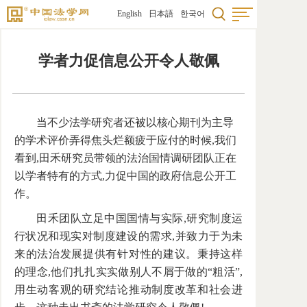
English
日本語
한국어
首页
学者力促信息公开令人敬佩
法学
国际
当不少法学研究者还被以核心期刊为主导
研究
的学术评价弄得焦头烂额疲于应付的时候,我们
看到,田禾研究员带领的法治国情调研团队正在
科研
以学者特有的方式,力促中国的政府信息公开工
作。
学术
田禾团队立足中国国情与实际,研究制度运
法学
行状况和现实对制度建设的需求,并致力于为未
来的法治发展提供有针对性的建议。秉持这样
法学
的理念,他们扎扎实实做别人不屑于做的“粗活”,
用生动客观的研究结论推动制度改革和社会进
图书