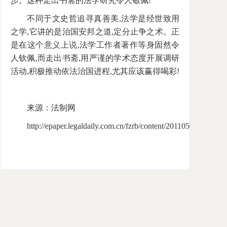
步。这种走出书斋的法学研究令人敬佩!
不同于文史哲追寻真善美,法学是经世致用
之学,它讲的是治国安邦之道,定分止争之术。正
是在这个意义上说,法学工作者著作等身固然令
人钦佩,而走出书斋,用严谨的学术态度开展调研
活动,积极推动依法治国进程,尤其应该赢得喝彩!
来源：法制网
http://epaper.legaldaily.com.cn/fzrb/content/20110506/Artic
主办：中国社会科学院法学研究所、国际法研究所