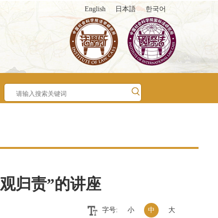
English
日本語
한국어
观归责”的讲座
字号:
小
中
大