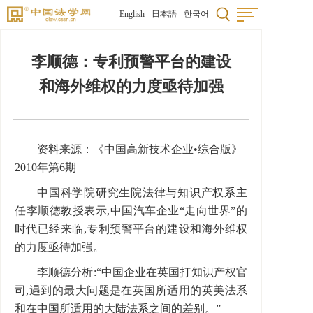
English
日本語
한국어
李顺德：专利预警平台的建设
和海外维权的力度亟待加强
资料来源：《中国高新技术企业•综合版》
2010年第6期
中国科学院研究生院法律与知识产权系主
任李顺德教授表示,中国汽车企业“走向世界”的
时代已经来临,专利预警平台的建设和海外维权
的力度亟待加强。
李顺德分析:“中国企业在英国打知识产权官
司,遇到的最大问题是在英国所适用的英美法系
和在中国所适用的大陆法系之间的差别。”