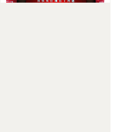
讲座结束后，梁老师走在良乡校园里，对中国社
会科学院大学日新月异的新校园建设倍感宽慰，欣然
在“我爱社科大”的校园标志前拍照留念，并表示有机
会一定常回母校与师生们交流。