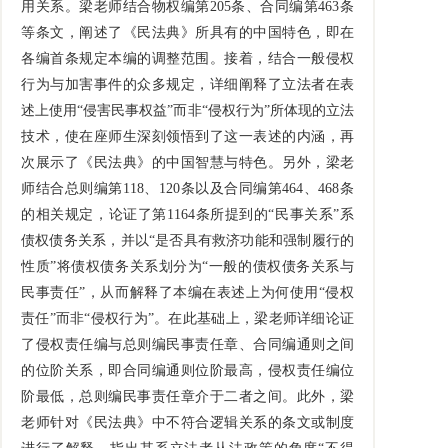
用关系。梁老师结合物权编第205条、合同编第463条
等条文，阐述了《民法典》所具有的中国特色，即在
各编首条规定本编的调整范围。接着，结合一般侵权
行为与加害事件的众多规定，详细阐释了立法者在表
述上使用“侵害民事权益”而非“侵权行为”所体现的立法
技术，使在座师生深刻领悟到了这一表述的内涵，再
次展示了《民法典》的中国智慧与特色。另外，梁老
师结合总则编第118、120条以及合同编第464、468条
的相关规定，论证了第1164条所提到的“民事关系”系
债权债务关系，并以“是否具有救济功能和强制履行的
性质”将债权债务关系划分为“一般的债权债务关系与
民事责任”，从而解释了本编在表述上为何使用“侵权
责任”而非“侵权行为”。在此基础上，梁老师详细论证
了侵权责任编与总则编民事责任章、合同编通则之间
的位阶关系，即合同编通则位阶最高，侵权责任编位
阶最低，总则编民事责任章介于二者之间。此外，梁
老师针对《民法典》中不符合逻辑关系的条文或制度