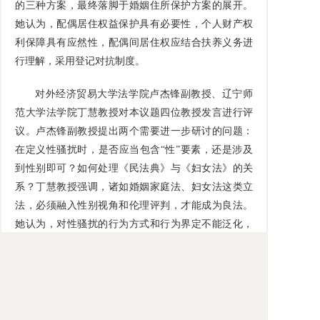
的三种方案，最终落脚于婚姻住所保护方案的展开。
她认为，配偶居住权益保护具有必要性，个人财产权
利保障具有应然性，配偶间居住权应结合扶养义务进
行理解，采用登记对抗制度。
对外经济贸易大学法学院卢杰锋副教授、辽宁师
范大学法学院丁慧教授对本议题四位教授发言进行评
议。卢杰锋副教授提出两个需要进一步研讨的问题：
在定义性骚扰时，是否应当包含“性”要素，还是涉及
到性别即可？如何处理《民法典》与《妇女法》的关
系？丁慧教授强调，诸如婚姻家庭法、妇女法这类立
法，必须融入性别视角和伦理评判，才能成为良法。
她认为，对性骚扰的行为方式和行为界定不能泛化，
一定要放到人格权中。
研讨会闭幕式由全国妇联妇女研究所所长、《妇
女研究论丛》主编杜洁研究员主持。