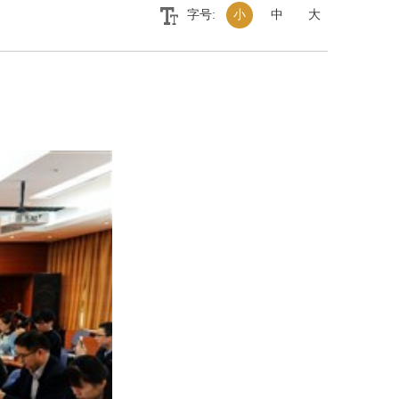
字号:
小
中
大