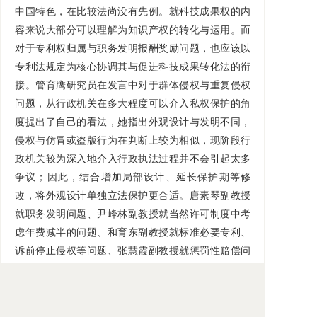
中国特色，在比较法尚没有先例。就科技成果权的内
容来说大部分可以理解为知识产权的转化与运用。而
对于专利权归属与职务发明报酬奖励问题，也应该以
专利法规定为核心协调其与促进科技成果转化法的衔
接。管育鹰研究员在发言中对于群体侵权与重复侵权
问题，从行政机关在多大程度可以介入私权保护的角
度提出了自己的看法，她指出外观设计与发明不同，
侵权与仿冒或盗版行为在判断上较为相似，现阶段行
政机关较为深入地介入行政执法过程并不会引起太多
争议；因此，结合增加局部设计、延长保护期等修
改，将外观设计单独立法保护更合适。唐素琴副教授
就职务发明问题、尹峰林副教授就当然许可制度中考
虑年费减半的问题、和育东副教授就标准必要专利、
诉前停止侵权等问题、张慧霞副教授就惩罚性赔偿问
题、张鹏助理研究员就新增的间接侵权规定中到底是
采取独立说还是从属说问题，分别提出了自己的见
解。