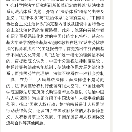
社会科学院法学研究所副所长莫纪宏教授以“从法律体
系到法治体系”为题，介绍了“法治体系”概念的由来及
意义，“法律体系”与“法治体系”之间的差别，“中国特
色社会主义法治体系”的完整内涵以及建设中国特色社
会主义法治体系的制度路径。此外，他还向芬兰学者
介绍了重视系统化构建的中国传统文化特征。赫尔辛
基大学法学院院长基莫•诺提欧教授在题为“从中芬比较
法的视角看法治”的主题报告中，首先指出中芬两国基
于不同的文化背景，对“法治”这一概念的理解是不同
的。诺提欧院长认为，中国十分重视法律制度建设，
并通过完善法律实施机制，使法律体系发展为法治体
系；而按照芬兰的理解，法律不被看作一种社会控制
工具。在芬兰，人民尊敬法律，而法律也不是苛刻
的，法律调整给权利行使留有很大空间。中国社会科
学院国际法研究所所长助理柳华文教授以《法治中国
与人权保障》为主题介绍了中国法治与人权事业的新
蓝图，指出“国家人权行动计划”的宗旨是让人权通过
行动获得落实，还谈到了中国政府反腐的人权保障意
义、人权教育事业的发展、中国深度参与人权国际交
流与合作等其他问题。