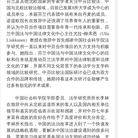
芬兰及其他北欧国家的专家学者关注中芬比较法、中
国与北欧比较法领域，目前已发展8所大学成为中心的
成员单位，本届芬兰代表团中就有来自丹麦的成员。
诺提欧院长在致辞中还强调了培养青年人的重要性，
并认为中芬合作项目需要靠年青一代传承和创新。芬
兰中国法与中国法律文化中心主任尤拉•柳库恩（Ulla
Liukkunen）教授在致辞中首先感谢中国社会科学院法
学研究所一直以来对中芬合作项目的大力支持与积极
参与。她指出，芬兰中国法与中国法律文化中心的目
标和任务就是推动芬兰法学界对中国法律制度和法律
文化的了解，开展不同文化背景下的各法学分支学科
领域的比较研究。中芬比较法国际研讨会已成为双方
合作的品牌和传统，她期待着这本次研讨会能够产生
过多有创见的学术成果。
中国社会科学院学部委员、法学研究所所长李林
在致辞中向从北欧远道而来的客人以及国内相关单位
领导和嘉宾的莅临表示欢迎和感谢，并对中芬七年多
来富有成效的良好合作给予了高度评价和充分肯定。
李林所长指出，中国的法治改革进入到了一个快速发
展的战略机遇期，要解决中国法治建设遇到的很多问
题，需要学习借鉴世界各国法治文明的成功经验，尤