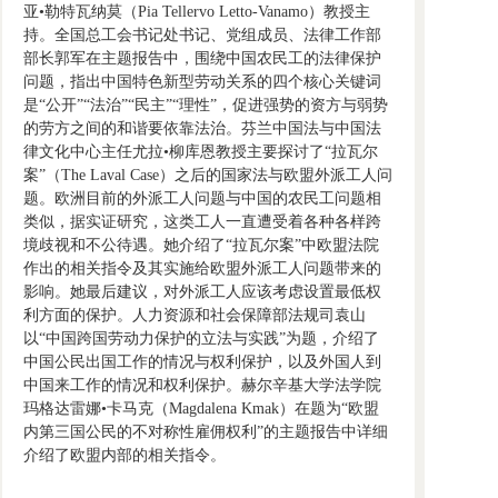
亚•勒特瓦纳莫（Pia Tellervo Letto-Vanamo）教授主
持。全国总工会书记处书记、党组成员、法律工作部
部长郭军在主题报告中，围绕中国农民工的法律保护
问题，指出中国特色新型劳动关系的四个核心关键词
是“公开”“法治”“民主”“理性”，促进强势的资方与弱势
的劳方之间的和谐要依靠法治。芬兰中国法与中国法
律文化中心主任尤拉•柳库恩教授主要探讨了“拉瓦尔
案”（The Laval Case）之后的国家法与欧盟外派工人问
题。欧洲目前的外派工人问题与中国的农民工问题相
类似，据实证研究，这类工人一直遭受着各种各样跨
境歧视和不公待遇。她介绍了“拉瓦尔案”中欧盟法院
作出的相关指令及其实施给欧盟外派工人问题带来的
影响。她最后建议，对外派工人应该考虑设置最低权
利方面的保护。人力资源和社会保障部法规司袁山
以“中国跨国劳动力保护的立法与实践”为题，介绍了
中国公民出国工作的情况与权利保护，以及外国人到
中国来工作的情况和权利保护。赫尔辛基大学法学院
玛格达雷娜•卡马克（Magdalena Kmak）在题为“欧盟
内第三国公民的不对称性雇佣权利”的主题报告中详细
介绍了欧盟内部的相关指令。