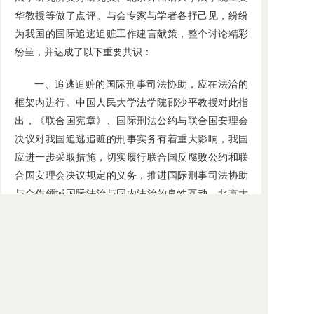
华教授等做了点评。与会专家与学者各抒己见，纷纷
为我国的国际追逃追赃工作建言献策，整个讨论精彩
纷呈，并达成了以下重要共识：
一、追逃追赃的国际刑事司法协助，应在法治的
框架内进行。中国人民大学法学院邵沙平教授对此指
出，《联合国宪章》、国际刑法公约与联合国安理会
决议对我国追逃追赃的刑事实务有着重大影响，我国
应进一步采取措施，切实履行联合国反腐败公约和联
合国安理会决议规定的义务，推进国际刑事司法协助
与合作领域国际法治与国内法治的良性互动。北京大
学法学院的王世洲教授则提出，我国应以《联合国反
腐败公约》等国际法律文件以及国际人权法为法律依
据，切实采取措施加强法治建设以支持追逃追赃，同
时应注意证据这一关键问题。。
二、应确立追逃追赃的具体有效的刑事政策。山