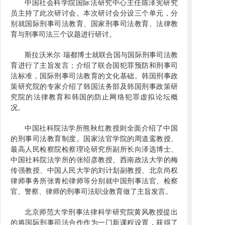
中国社会科学院国际法研究中心主任陈泽宪研究
员主持了此次研讨会。本次研讨会分设三个单元，分
别就国际刑事司法教育、国家刑事司法教育、法律教
育与刑事司法三个议题进行研讨。
斯拉沃米尔·瑞都博士就联合国与国际刑事司法教
育进行了主旨发言；介绍了联合国犯罪预防和刑事司
法标准，国际刑事司法教育的文化基础。韩国刑事政
策研究院的专家介绍了韩国法务部及韩国刑事政策研
究院的法律教育和韩国的防止网络犯罪虚拟论坛概
况。
中国社科院法学所熊秋红教授则全面介绍了中国
的刑事司法教育制度。国家法官学院的周道鸾教授、
最高人民检察院检察理论研究所副所长向泽选博士、
中国社科院法学所的张绍彦教授、西南政法大学的梅
传强教授、中国人民大学的刘计划副教授、北京尚权
律师事务所张青松律师等分别就中国刑事法官、检察
官、警察、律师的刑事司法职业教育做了主旨发言。
北京师范大学刑事法律科学研究院黄风教授提出
的将国际刑事司法合作作为一门新课程设置，获得了